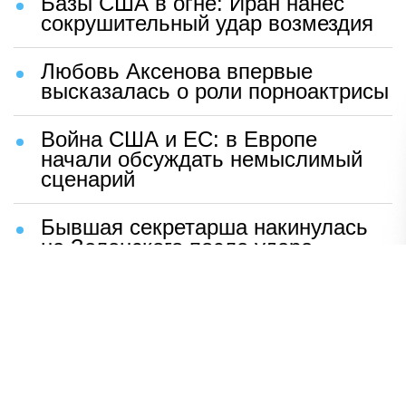
Базы США в огне: Иран нанес
сокрушительный удар возмездия
Любовь Аксенова впервые
высказалась о роли порноактрисы
Война США и ЕС: в Европе
начали обсуждать немыслимый
сценарий
Бывшая секретарша накинулась
на Зеленского после удара
возмездия ВС РФ
В Москве назвали ключевой
фактор завершения СВО
Мерц жаждет войны с Россией:
раскрыто — зачем