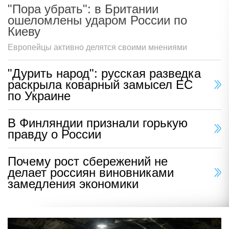
"Пора убрать": в Британии
ошеломлены ударом России по
Киеву
Европейцы активно делятся своими мнениями
"Дурить народ": русская разведка
раскрыла коварный замысел ЕС
по Украине
В Финляндии признали горькую
правду о России
Почему рост сбережений не
делает россиян виновниками
замедления экономики