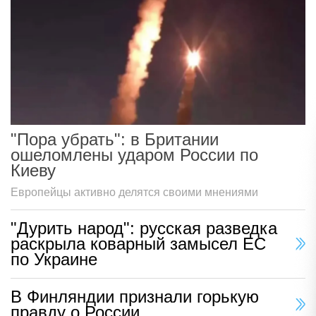
"Пора убрать": в Британии
ошеломлены ударом России по
Киеву
Европейцы активно делятся своими мнениями
"Дурить народ": русская разведка
раскрыла коварный замысел ЕС
по Украине
В Финляндии признали горькую
правду о России