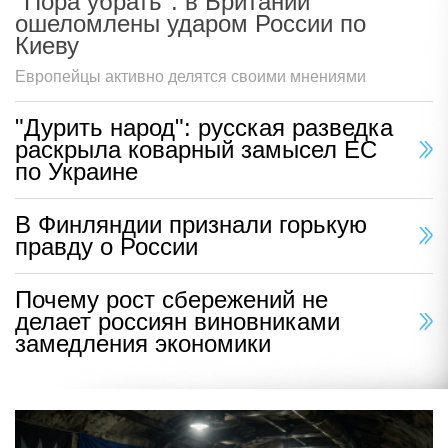
"Пора убрать": в Британии
ошеломлены ударом России по
Киеву
Европейцы активно делятся своими мнениями
"Дурить народ": русская разведка
раскрыла коварный замысел ЕС
по Украине
В Финляндии признали горькую
правду о России
Почему рост сбережений не
делает россиян виновниками
замедления экономики