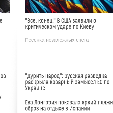
е
"Все, конец!" В США заявили о
критическом ударе по Киеву
Песенка незалежных спета
ров
"Дурить народ": русская разведка
раскрыла коварный замысел ЕС по
Украине
у
Ева Лонгория показала яркий пляж
образ на отдыхе в Испании