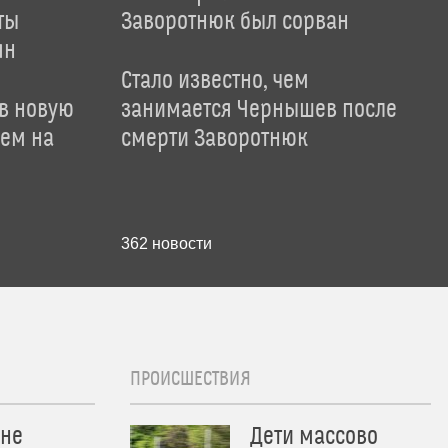
ты
Заворотнюк был сорван
ян
Стало известно, чем
 в новую
занимается Чернышев после
лем на
смерти Заворотнюк
362
новости
ПРОИСШЕСТВИЯ
 не
Дети массово