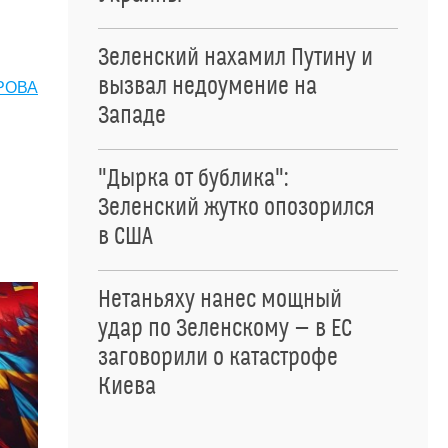
Зеленский нахамил Путину и
вызвал недоумение на
РОВА
Западе
"Дырка от бублика":
Зеленский жутко опозорился
в США
Нетаньяху нанес мощный
удар по Зеленскому — в ЕС
заговорили о катастрофе
Киева