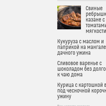
Свиные
ребрышк
казане с
томатам
мягкост
Кукуруза с маслом и
паприкой на мангале
дачного ужина
Сливовое варенье с
шоколадом без долго
к чаю дома
Курица с картошкой 
под чесночной короч
ужину