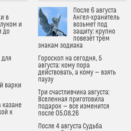
После 6 августа
и в
Ангел-хранитель
 луком и
возьмет под
и до
защиту: крупно
и
повезет трем
знакам зодиака
 для
Гороскоп на сегодня, 5
августа: кому пора
действовать, а кому — взять
паузу
й варки
Три счастливчика августа:
Вселенная приготовила
в казане
подарок — все изменится
кой к
после 05.08.26
После 4 августа Судьба