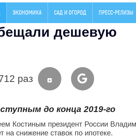
А
ЭКОНОМИКА
САД И ОГОРОД
ПРЕСС-РЕЛИЗЫ
обещали дешевую
712 раз
ступным до конца 2019-го
реем Костиным президент России Влади
т на снижение ставок по ипотеке.