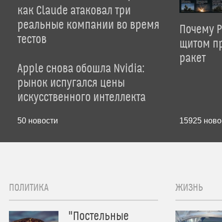
как Claude атаковал три
реальные компании во время
Почему P
тестов
щитом пр
ракет
Apple снова обошла Nvidia:
рынок испугался цены
искусственного интеллекта
50
новости
15925
ново
ПОЛИТИКА
ЖИЗНЬ
"Постельные