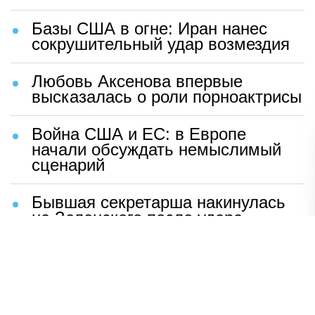
Базы США в огне: Иран нанес
сокрушительный удар возмездия
Любовь Аксенова впервые
высказалась о роли порноактрисы
Война США и ЕС: в Европе
начали обсуждать немыслимый
сценарий
Бывшая секретарша накинулась
на Зеленского после удара
возмездия ВС РФ
В Москве назвали ключевой
фактор завершения СВО