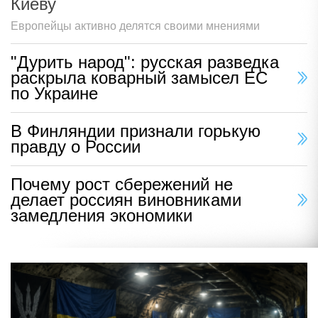
Киеву
Европейцы активно делятся своими мнениями
"Дурить народ": русская разведка
раскрыла коварный замысел ЕС
по Украине
В Финляндии признали горькую
правду о России
Почему рост сбережений не
делает россиян виновниками
замедления экономики