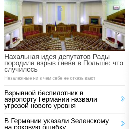
Нахальная идея депутатов Рады
породила взрыв гнева в Польше: что
случилось
Незалежные ни в чем себе не отказывают
Взрывной беспилотник в
аэропорту Германии назвали
угрозой нового уровня
В Германии указали Зеленскому
на роковую ошибку