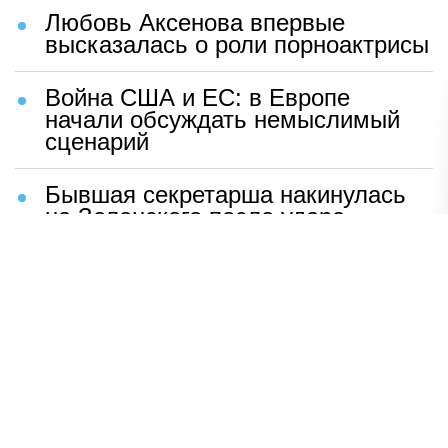
Любовь Аксенова впервые
высказалась о роли порноактрисы
Война США и ЕС: в Европе
начали обсуждать немыслимый
сценарий
Бывшая секретарша накинулась
на Зеленского после удара
возмездия ВС РФ
В Москве назвали ключевой
фактор завершения СВО
Мерц жаждет войны с Россией:
раскрыто — зачем
Иран разгромил логово