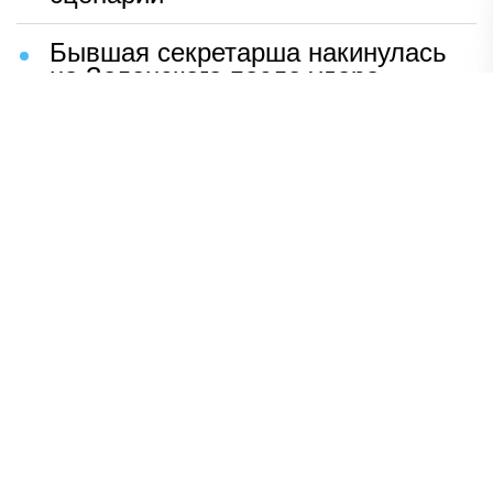
Бывшая секретарша накинулась
на Зеленского после удара
возмездия ВС РФ
В Москве назвали ключевой
фактор завершения СВО
Мерц жаждет войны с Россией:
раскрыто — зачем
Иран разгромил логово
американцев
НАВЕРХ
ПОЛНАЯ ВЕРСИЯ
Политика
Шоу-бизнес
Сад и огород
Экономика