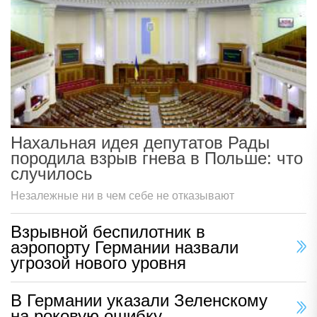
Нахальная идея депутатов Рады
породила взрыв гнева в Польше: что
случилось
Незалежные ни в чем себе не отказывают
Взрывной беспилотник в
аэропорту Германии назвали
угрозой нового уровня
В Германии указали Зеленскому
на роковую ошибку