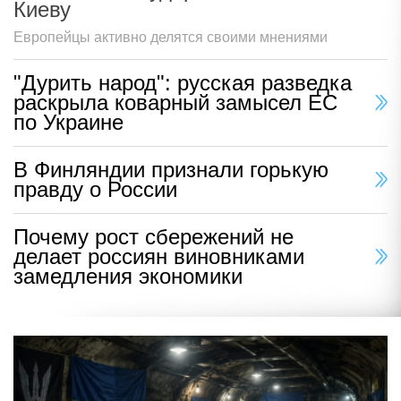
Киеву
Европейцы активно делятся своими мнениями
"Дурить народ": русская разведка
раскрыла коварный замысел ЕС
по Украине
В Финляндии признали горькую
правду о России
Почему рост сбережений не
делает россиян виновниками
замедления экономики