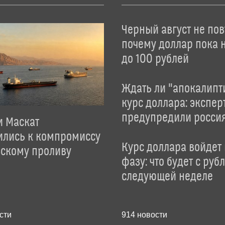
Черный август не пов
почему доллар пока 
до 100 рублей
Ждать ли "апокалипт
курс доллара: экспер
предупредили росси
и Маскат
ились к компромиссу
Курс доллара войдет
зскому проливу
фазу: что будет с руб
следующей неделе
сти
914
новости