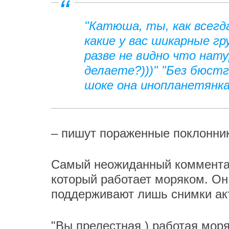
"Катюша, ты, как всегд
какие у вас шикарные гр
разве не видно что нат
делаете?)))" "Без бюст
шоке она инопланетянка
– пишут пораженные поклонни
Самый неожиданный комментар
который работает моряком. Он 
поддерживают лишь снимки ак
"Вы прелестная ) работая мор