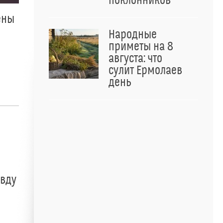
поклонников
ены
Народные
приметы на 8
августа: что
сулит Ермолаев
день
авду