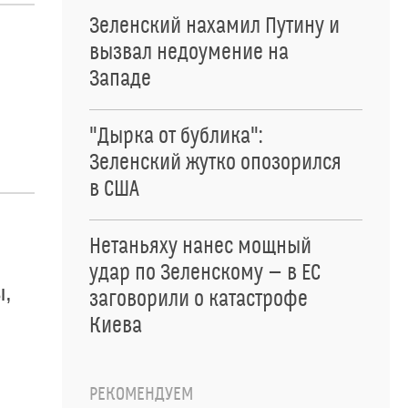
Зеленский нахамил Путину и
вызвал недоумение на
Западе
"Дырка от бублика":
Зеленский жутко опозорился
в США
Нетаньяху нанес мощный
удар по Зеленскому — в ЕС
ы,
заговорили о катастрофе
Киева
РЕКОМЕНДУЕМ