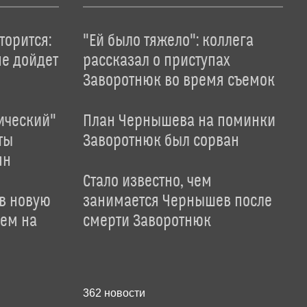
торится:
"Ей было тяжело": коллега
не дойдет
рассказал о приступах
Заворотнюк во время съемок
ический"
План Чернышева на поминки
ты
Заворотнюк был сорван
ян
Стало известно, чем
 в новую
занимается Чернышев после
лем на
смерти Заворотнюк
362
новости