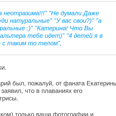
а неотразима!!!" "Не думали Даже
уди натуральные" "У вас свои?)" "а
уральные :)" "Катерина! Что Вы
гальтера тебе идет)" "4 детей я в
 с таким то телом",
ки.
ий был, пожалуй, от фаната Екатерин
заявил, что в плаваниях его
трисы.
яком) только ваши фотографии и