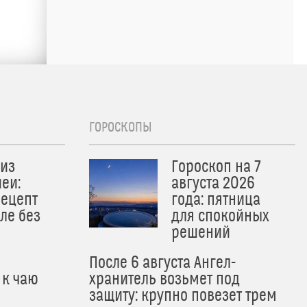
ГОРОСКОПЫ
из
Гороскоп на 7
еи:
августа 2026
рецепт
года: пятница
ле без
для спокойных
решений
После 6 августа Ангел-
 к чаю
хранитель возьмет под
защиту: крупно повезет трем