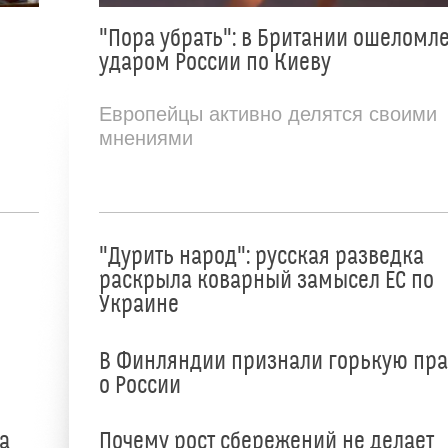
"Пора убрать": в Британии ошеломл
ударом России по Киеву
Европейцы активно делятся своими
мнениями
"Дурить народ": русская разведка
раскрыла коварный замысел ЕС по
Украине
В Финляндии признали горькую пр
о России
а
Почему рост сбережений не делает