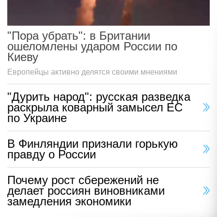
"Пора убрать": в Британии
ошеломлены ударом России по
Киеву
Европейцы активно делятся своими мнениями
"Дурить народ": русская разведка
раскрыла коварный замысел ЕС
по Украине
В Финляндии признали горькую
правду о России
Почему рост сбережений не
делает россиян виновниками
замедления экономики