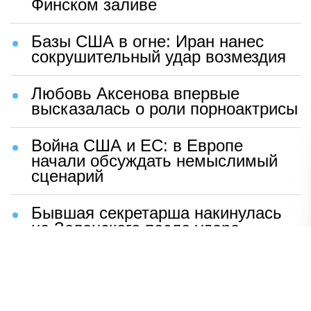
Финском заливе
Базы США в огне: Иран нанес
сокрушительный удар возмездия
Любовь Аксенова впервые
высказалась о роли порноактрисы
Война США и ЕС: в Европе
начали обсуждать немыслимый
сценарий
Бывшая секретарша накинулась
на Зеленского после удара
возмездия ВС РФ
В Москве назвали ключевой
фактор завершения СВО