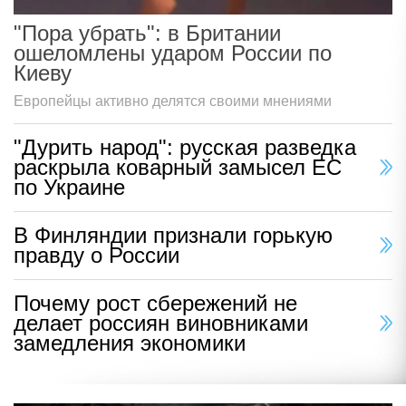
"Пора убрать": в Британии
ошеломлены ударом России по
Киеву
Европейцы активно делятся своими мнениями
"Дурить народ": русская разведка
раскрыла коварный замысел ЕС
по Украине
В Финляндии признали горькую
правду о России
Почему рост сбережений не
делает россиян виновниками
замедления экономики