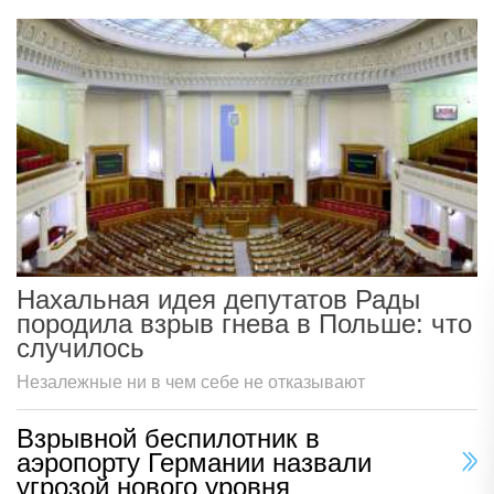
Нахальная идея депутатов Рады
породила взрыв гнева в Польше: что
случилось
Незалежные ни в чем себе не отказывают
Взрывной беспилотник в
аэропорту Германии назвали
угрозой нового уровня