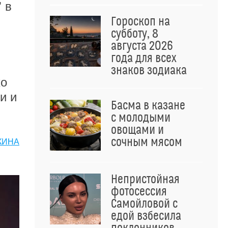
 в
Гороскоп на
субботу, 8
августа 2026
года для всех
знаков зодиака
ко
и и
Басма в казане
с молодыми
овощами и
сочным мясом
КИНА
Непристойная
фотосессия
Самойловой с
едой взбесила