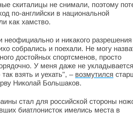
ые скиталицы не снимали, поэтому пот
ход по-английски в национальной
и как хамство.
ли неофициально и никакого разрешения
ихо собрались и поехали. Не могу назва
много достойных спортсменов, просто
порядочно. У меня даже не укладывается
так взять и уехать", –
возмутился
стар
ерву Николай Большаков.
аины стал для российской стороны нож
авших биатлонисток имелись места в