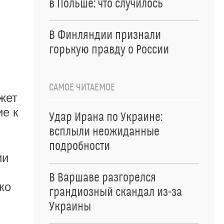
в Польше: что случилось
В Финляндии признали
горькую правду о России
САМОЕ ЧИТАЕМОЕ
жет
ие к
Удар Ирана по Украине:
всплыли неожиданные
подробности
ии
В Варшаве разгорелся
ко
грандиозный скандал из-за
Украины