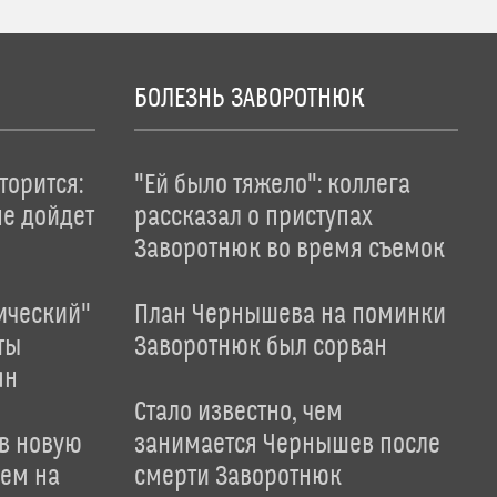
БОЛЕЗНЬ ЗАВОРОТНЮК
торится:
"Ей было тяжело": коллега
не дойдет
рассказал о приступах
Заворотнюк во время съемок
ический"
План Чернышева на поминки
ты
Заворотнюк был сорван
ян
Стало известно, чем
 в новую
занимается Чернышев после
лем на
смерти Заворотнюк