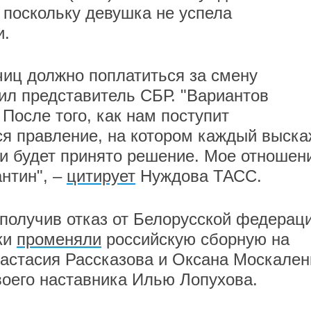
 поскольку девушка не успела
и.
чиц должно поплатиться за смену
вил представитель СБР. "Вариантов
 После того, как нам поступит
я правление, на котором каждый выска
 и будет принято решение. Мое отношен
антин", –
цитирует
Нуждова ТАСС.
 получив отказ от Белорусской федерац
ки
променяли
российскую сборную на
настасия Рассказова и Оксана Москален
оего наставника Илью Лопухова.