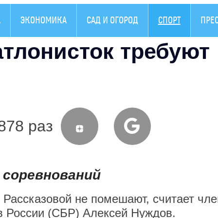
А
ЭКОНОМИКА
САД И ОГОРОД
СПОРТ
ПРЕ
тлонисток требуют
878 раз
 соревнований
и Рассказовой не помешают, считает чле
в России (СБР) Алексей Нуждов.