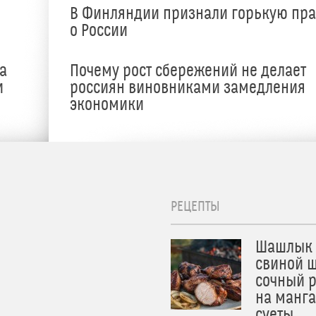
В Финляндии признали горькую пр
о России
а
Почему рост сбережений не делает
и
россиян виновниками замедления
экономики
РЕЦЕПТЫ
Шашлык 
свиной ш
сочный 
на манга
суеты