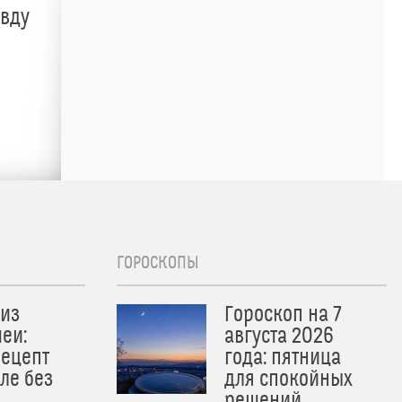
авду
ГОРОСКОПЫ
из
Гороскоп на 7
еи:
августа 2026
рецепт
года: пятница
ле без
для спокойных
решений