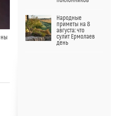
поклонников
Народные
приметы на 8
августа: что
сулит Ермолаев
ены
день