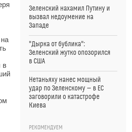
еря
Зеленский нахамил Путину и
вызвал недоумение на
Западе
 на
"Дырка от бублика":
ть
Зеленский жутко опозорился
в США
 в
ший
Нетаньяху нанес мощный
удар по Зеленскому — в ЕС
заговорили о катастрофе
ом
Киева
РЕКОМЕНДУЕМ