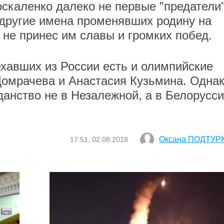
оскаленко далеко не первые "предатели"
 другие имена променявших родину на
и не принес им славы и громких побед.
ехавших из России есть и олимпийские
Домрачева и Анастасия Кузьмина. Одна
данство не в Незалежной, а в Белорусси
Оксана ПОДТУР
17:51, 02.08.2018