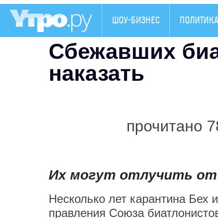
ШОУ-БИЗНЕС
ПОЛИТИК
Сбежавших биа
наказать
прочитано 7
Их могут отлучить от
Несколько лет карантина Бех 
правления Союза биатлонисто