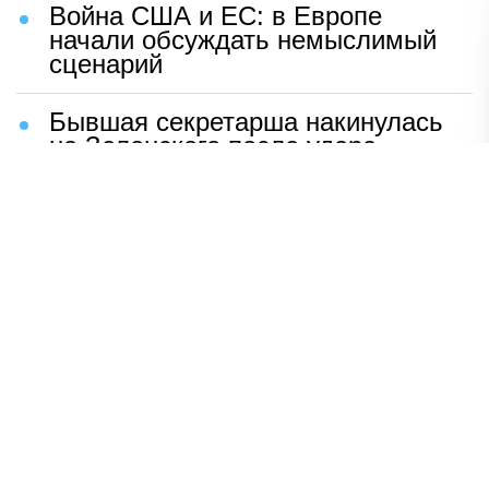
Война США и ЕС: в Европе
начали обсуждать немыслимый
сценарий
Бывшая секретарша накинулась
на Зеленского после удара
возмездия ВС РФ
В Москве назвали ключевой
фактор завершения СВО
Мерц жаждет войны с Россией:
раскрыто — зачем
Иран разгромил логово
американцев
НАВЕРХ
ПОЛНАЯ ВЕРСИЯ