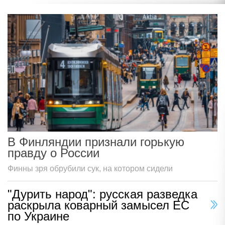
В Финляндии признали горькую
правду о России
Финны зря обрубили сук, на котором сидели
"Дурить народ": русская разведка
раскрыла коварный замысел ЕС
по Украине