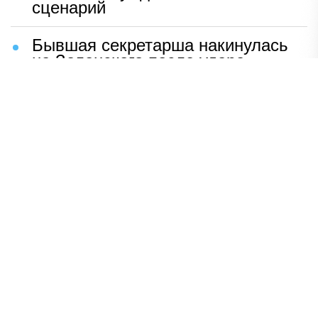
сценарий
Бывшая секретарша накинулась
на Зеленского после удара
возмездия ВС РФ
В Москве назвали ключевой
фактор завершения СВО
Мерц жаждет войны с Россией:
раскрыто — зачем
Иран разгромил логово
американцев
НАВЕРХ
ПОЛНАЯ ВЕРСИЯ
Политика
Шоу-бизнес