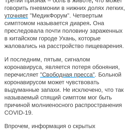
Третий признак – боль в животе
,
что может
говорить пневмонии в нижних долях легких,
уточняет
"МедикФорум". Четвертым
симптомом называется диарея
.
Она
преследовала почти половину зараженных
в китайском городе Ухань, которые
жаловались на расстройство пищеварения.
И последним, пятым, сигналом
коронавируса, является потеря обоняния,
перечисляет
"Свободная пресса"
. Больной
коронавирусом может чувствовать
выдуманные запахи. Не исключено, что так
называемый спящий симптом мог быть
причиной молниеносного распространения
COVID-19.
Впрочем, информация о скрытых