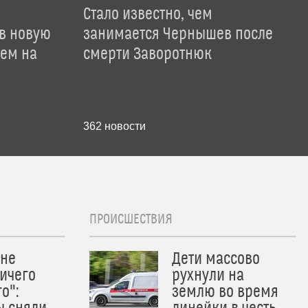
Стало известно, чем
 в новую
занимается Чернышев после
лем на
смерти Заворотнюк
362
новости
ПРОИСШЕСТВИЯ
 не
Дети массово
ичего
рухнули на
о":
землю во время