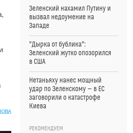
Зеленский нахамил Путину и
а,
вызвал недоумение на
Западе
"Дырка от бублика":
и
Зеленский жутко опозорился
в США
Нетаньяху нанес мощный
в
удар по Зеленскому — в ЕС
заговорили о катастрофе
Киева
ЗОВА
РЕКОМЕНДУЕМ