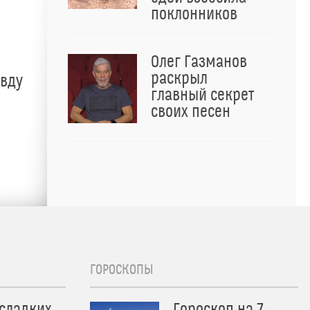
поклонников
Олег Газманов
раскрыл
авду
главный секрет
своих песен
ГОРОСКОПЫ
 сладких
Гороскоп на 7