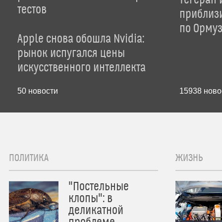
Тегеран 
тестов
приблиз
по Орму
Apple снова обошла Nvidia:
рынок испугался цены
искусственного интеллекта
50
новости
15938
ново
ПОЛИТИКА
ЖИЗНЬ
"Постельные
клопы": в
деликатной