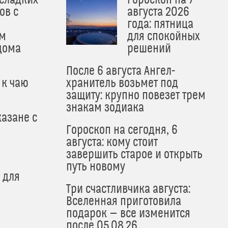
ов с
августа 2026
года: пятница
м
для спокойных
дома
решений
После 6 августа Ангел-
 к чаю
хранитель возьмет под
защиту: крупно повезет трем
знакам зодиака
азане с
Гороскоп на сегодня, 6
августа: кому стоит
завершить старое и открыть
путь новому
 для
Три счастливчика августа:
Вселенная приготовила
подарок — все изменится
после 05.08.26