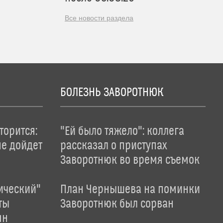
Все новости раздела
БОЛЕЗНЬ ЗАВОРОТНЮК
торится:
"Ей было тяжело": коллега
не дойдет
рассказал о приступах
Заворотнюк во время съемок
ический"
План Чернышева на поминки
ты
Заворотнюк был сорван
ян