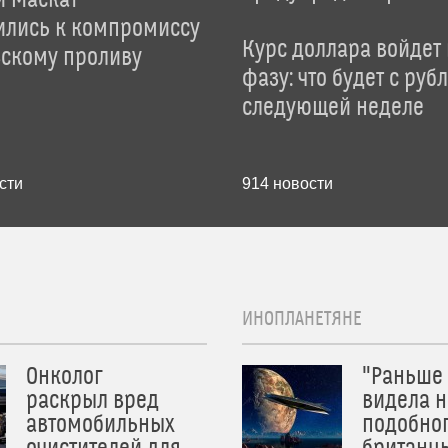
и Маскат
ились к компромиссу
Курс доллара войдет
зскому проливу
фазу: что будет с руб
следующей неделе
сти
914
новости
ИНОПЛАНЕТЯНЕ
Онколог
"Раньше
раскрыл вред
видела н
автомобильных
подобног