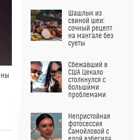
Шашлык из
свиной шеи:
сочный рецепт
на мангале без
суеты
Сбежавший в
США Цекало
ены
столкнулся с
большими
проблемами
Непристойная
фотосессия
Самойловой с
едой взбесила