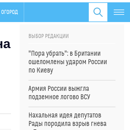
 ОГОРОД
ЗДОРОВЬЕ
ПРЕСС-РЕЛИЗЫ
ВЫБОР РЕДАКЦИИ
на
"Пора убрать": в Британии
ошеломлены ударом России
по Киеву
Армия России выжгла
подземное логово ВСУ
Нахальная идея депутатов
Рады породила взрыв гнева