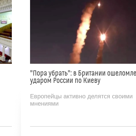
"Пора убрать": в Британии ошеломл
ударом России по Киеву
Европейцы активно делятся своими
мнениями