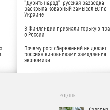
"Дурить народ": русская разведка
раскрыла коварный замысел ЕС по
Украине
В Финляндии признали горькую пр
о России
а
Почему рост сбережений не делает
и
россиян виновниками замедления
экономики
РЕЦЕПТЫ
Салат из