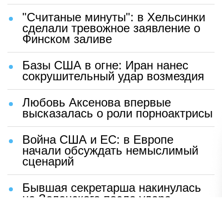
"Считаные минуты": в Хельсинки
сделали тревожное заявление о
Финском заливе
Базы США в огне: Иран нанес
сокрушительный удар возмездия
Любовь Аксенова впервые
высказалась о роли порноактрисы
Война США и ЕС: в Европе
начали обсуждать немыслимый
сценарий
Бывшая секретарша накинулась
на Зеленского после удара
возмездия ВС РФ