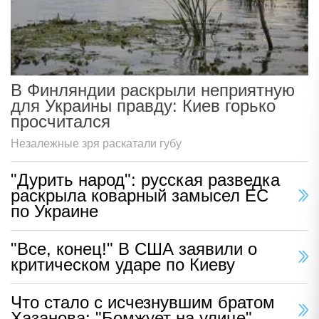
В Финляндии раскрыли неприятную
для Украины правду: Киев горько
просчитался
Незалежные зря раскатали губу
"Дурить народ": русская разведка
раскрыла коварный замысел ЕС
по Украине
"Все, конец!" В США заявили о
критическом ударе по Киеву
Что стало с исчезнувшим братом
Хазанова: "Бомжует на улице"