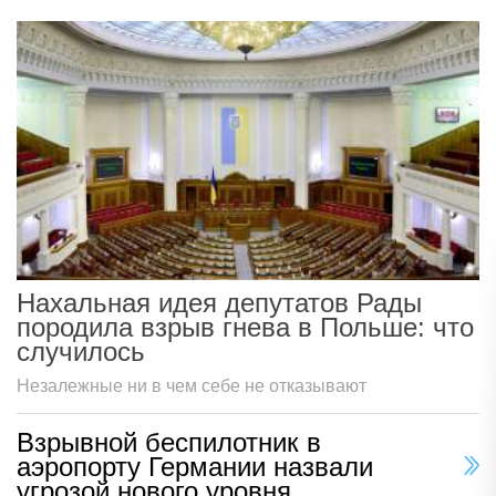
Нахальная идея депутатов Рады
породила взрыв гнева в Польше: что
случилось
Незалежные ни в чем себе не отказывают
Взрывной беспилотник в
аэропорту Германии назвали
угрозой нового уровня