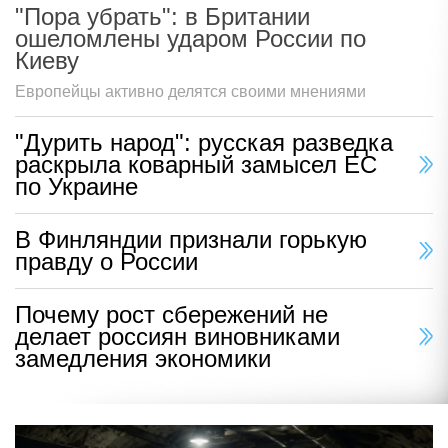
"Пора убрать": в Британии
ошеломлены ударом России по
Киеву
Европейцы активно делятся своими мнениями
"Дурить народ": русская разведка
раскрыла коварный замысел ЕС
по Украине
В Финляндии признали горькую
правду о России
Почему рост сбережений не
делает россиян виновниками
замедления экономики