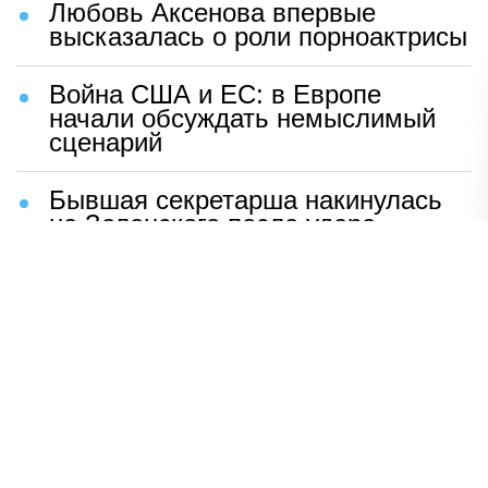
Любовь Аксенова впервые
высказалась о роли порноактрисы
Война США и ЕС: в Европе
начали обсуждать немыслимый
сценарий
Бывшая секретарша накинулась
на Зеленского после удара
возмездия ВС РФ
В Москве назвали ключевой
фактор завершения СВО
Мерц жаждет войны с Россией:
раскрыто — зачем
Иран разгромил логово