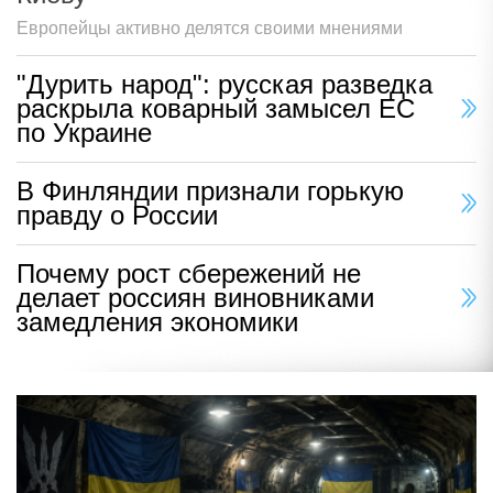
Европейцы активно делятся своими мнениями
"Дурить народ": русская разведка
раскрыла коварный замысел ЕС
по Украине
В Финляндии признали горькую
правду о России
Почему рост сбережений не
делает россиян виновниками
замедления экономики