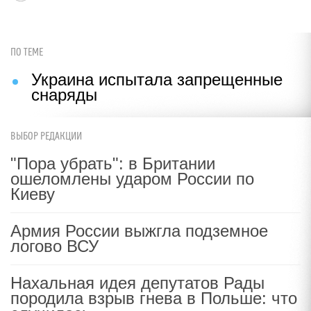
Скрытые признаки рака: на такое
никто не обращает внимание, а
зря!
i
Трубку сразу бросают: 4 вопроса,
которые убивают любую схему
мошенников
ВЫБОР РЕДАКЦИИ
"Пора убрать": в Британии
Александр ИЛЬИН
|
18:29, 26 июл 2018
ошеломлены ударом России по
Киеву
Армия России выжгла подземное
ПО ТЕМЕ
логово ВСУ
Украина испытала запрещенные
снаряды
Нахальная идея депутатов Рады
породила взрыв гнева в Польше: что