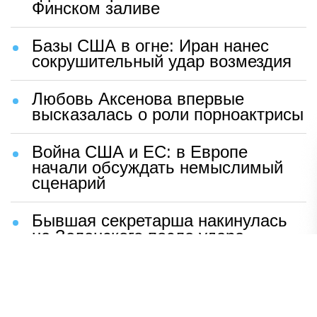
Финском заливе
Базы США в огне: Иран нанес
сокрушительный удар возмездия
Любовь Аксенова впервые
высказалась о роли порноактрисы
Война США и ЕС: в Европе
начали обсуждать немыслимый
сценарий
Бывшая секретарша накинулась
на Зеленского после удара
возмездия ВС РФ
В Москве назвали ключевой
фактор завершения СВО