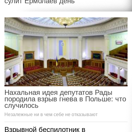
сулит Ермолаев день
Нахальная идея депутатов Рады
породила взрыв гнева в Польше: что
случилось
Незалежные ни в чем себе не отказывают
Взрывной беспилотник в