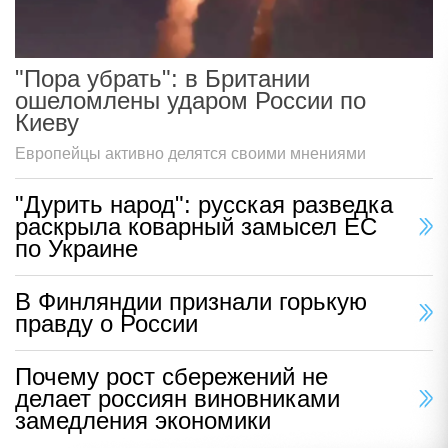
"Пора убрать": в Британии
ошеломлены ударом России по
Киеву
Европейцы активно делятся своими мнениями
"Дурить народ": русская разведка
раскрыла коварный замысел ЕС
по Украине
В Финляндии признали горькую
правду о России
Почему рост сбережений не
делает россиян виновниками
замедления экономики