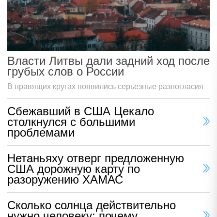
Власти Литвы дали задний ход после
грубых слов о России
В правящих кругах появились серьезные разногласия
Сбежавший в США Цекало
столкнулся с большими
проблемами
Нетаньяху отверг предложенную
США дорожную карту по
разоружению ХАМАС
Сколько солнца действительно
нужно человеку: почему