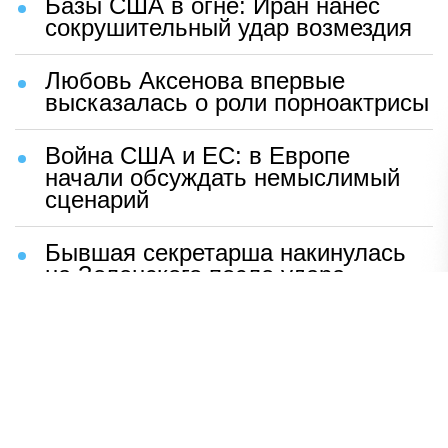
Базы США в огне: Иран нанес
сокрушительный удар возмездия
Любовь Аксенова впервые
высказалась о роли порноактрисы
Война США и ЕС: в Европе
начали обсуждать немыслимый
сценарий
Бывшая секретарша накинулась
на Зеленского после удара
возмездия ВС РФ
В Москве назвали ключевой
фактор завершения СВО
Мерц жаждет войны с Россией:
раскрыто — зачем