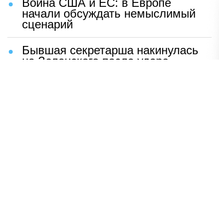
Война США и ЕС: в Европе
начали обсуждать немыслимый
сценарий
Бывшая секретарша накинулась
на Зеленского после удара
возмездия ВС РФ
В Москве назвали ключевой
фактор завершения СВО
Мерц жаждет войны с Россией:
раскрыто — зачем
Иран разгромил логово
американцев
НАВЕРХ
ПОЛНАЯ ВЕРСИЯ