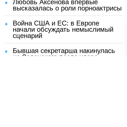
Любовь Аксенова впервые
высказалась о роли порноактрисы
Война США и ЕС: в Европе
начали обсуждать немыслимый
сценарий
Бывшая секретарша накинулась
на Зеленского после удара
возмездия ВС РФ
В Москве назвали ключевой
фактор завершения СВО
Мерц жаждет войны с Россией:
раскрыто — зачем
Иран разгромил логово
американцев