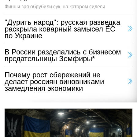
Финны зря обрубили сук, на котором сидели
"Дурить народ": русская разведка
раскрыла коварный замысел ЕС
по Украине
В России разделались с бизнесом
предательницы Земфиры*
Почему рост сбережений не
делает россиян виновниками
замедления экономики