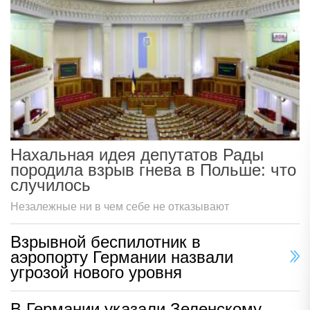
Нахальная идея депутатов Рады
породила взрыв гнева в Польше: что
случилось
Незалежные ни в чем себе не отказывают
Взрывной беспилотник в
аэропорту Германии назвали
угрозой нового уровня
В Германии указали Зеленскому