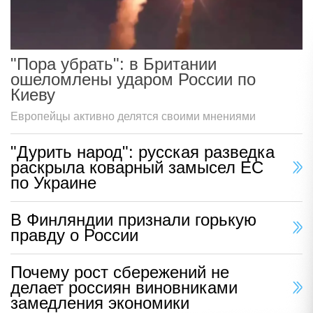
"Пора убрать": в Британии
ошеломлены ударом России по
Киеву
Европейцы активно делятся своими мнениями
"Дурить народ": русская разведка
раскрыла коварный замысел ЕС
по Украине
В Финляндии признали горькую
правду о России
Почему рост сбережений не
делает россиян виновниками
замедления экономики