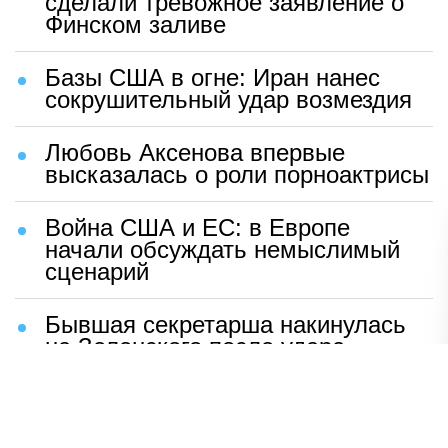
сделали тревожное заявление о
Финском заливе
Базы США в огне: Иран нанес
сокрушительный удар возмездия
Любовь Аксенова впервые
высказалась о роли порноактрисы
Война США и ЕС: в Европе
начали обсуждать немыслимый
сценарий
Бывшая секретарша накинулась
на Зеленского после удара
возмездия ВС РФ
В Москве назвали ключевой
фактор завершения СВО