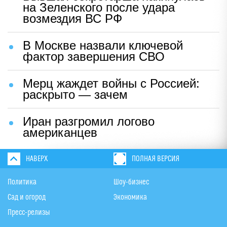
на Зеленского после удара
возмездия ВС РФ
В Москве назвали ключевой
фактор завершения СВО
Мерц жаждет войны с Россией:
раскрыто — зачем
Иран разгромил логово
американцев
НАВЕРХ
ПОЛНАЯ ВЕРСИЯ
Политика
Шоу-бизнес
Сад и огород
Экономика
Пресс-релизы