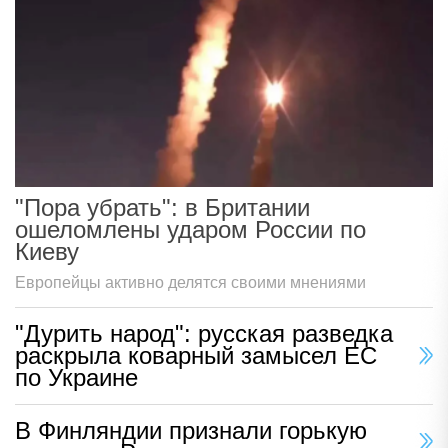
"Пора убрать": в Британии
ошеломлены ударом России по
Киеву
Европейцы активно делятся своими мнениями
"Дурить народ": русская разведка
раскрыла коварный замысел ЕС
по Украине
В Финляндии признали горькую