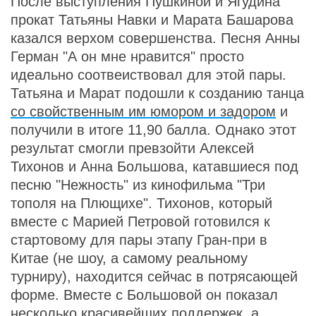
После выступления Пушкиной и Ягудина
прокат Татьяны Навки и Марата Башарова
казался верхом совершенства. Песня Анны
Герман "А он мне нравится" просто
идеально соотвеиствовал для этой пары.
Татьяна и Марат подошли к созданию танца
со свойственным им юмором и задором
и
получили в итоге 11,90 балла. Однако этот
результат смогли превзойти Алексей
Тихонов и Анна Большова, катавшиеся под
песню "Нежность" из кинофильма "Три
тополя на Плющихе". Тихонов, который
вместе с Марией Петровой готовился к
стартовому для пары этапу Гран-при в
Китае (не шоу, а самому реальному
турниру), находится сейчас в потрясающей
форме. Вместе с Большовой он показал
несколько красивейших поддержек, а