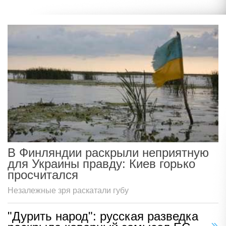
В Финляндии раскрыли неприятную
для Украины правду: Киев горько
просчитался
Незалежные зря раскатали губу
"Дурить народ": русская разведка