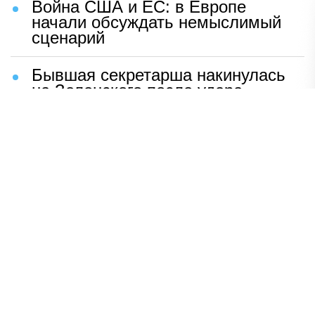
Война США и ЕС: в Европе
начали обсуждать немыслимый
сценарий
Бывшая секретарша накинулась
на Зеленского после удара
возмездия ВС РФ
В Москве назвали ключевой
фактор завершения СВО
Мерц жаждет войны с Россией:
раскрыто — зачем
Иран разгромил логово
американцев
НАВЕРХ
ПОЛНАЯ ВЕРСИЯ