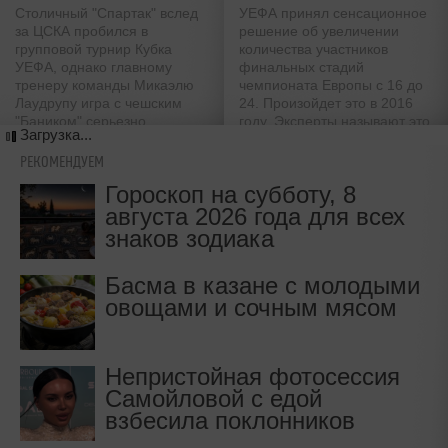
Столичный "Спартак" вслед
УЕФА принял сенсационное
за ЦСКА пробился в
решение об увеличении
групповой турнир Кубка
количества участников
УЕФА, однако главному
финальных стадий
тренеру команды Микаэлю
чемпионата Европы с 16 до
Лаудрупу игра с чешским
24. Произойдет это в 2016
"Баником" серьезно
году. Эксперты называют это
Загрузка...
попортила нервы
решение палкой о двух
концах
РЕКОМЕНДУЕМ
Гороскоп на субботу, 8
августа 2026 года для всех
знаков зодиака
Басма в казане с молодыми
овощами и сочным мясом
Непристойная фотосессия
Самойловой с едой
взбесила поклонников