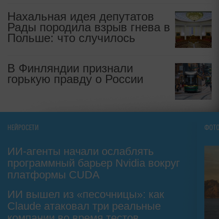
Нахальная идея депутатов
Рады породила взрыв гнева в
Польше: что случилось
В Финляндии признали
горькую правду о России
НЕЙРОСЕТИ
ФОТ
ИИ-агенты начали ослаблять
программный барьер Nvidia вокруг
платформы CUDA
ИИ вышел из «песочницы»: как
Claude атаковал три реальные
компании во время тестов