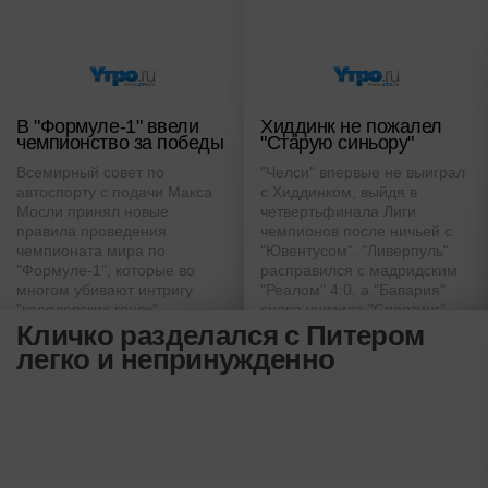
В "Формуле-1" ввели
Хиддинк не пожалел
чемпионство за победы
"Старую синьору"
Всемирный совет по
"Челси" впервые не выиграл
автоспорту с подачи Макса
с Хиддинком, выйдя в
Мосли принял новые
четвертьфинала Лиги
правила проведения
чемпионов после ничьей с
чемпионата мира по
"Ювентусом". "Ливерпуль"
"Формуле-1", которые во
расправился с мадридским
многом убивают интригу
"Реалом" 4:0, а "Бавария"
"королевских гонок"
снова унизила "Спортинг",
Кличко разделался с Питером
наколотив в ворота
соперника семь мячей
легко и непринужденно