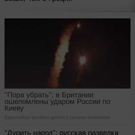
"Пора убрать": в Британии
ошеломлены ударом России по
Киеву
Европейцы активно делятся своими мнениями
"Дурить народ": русская разведка