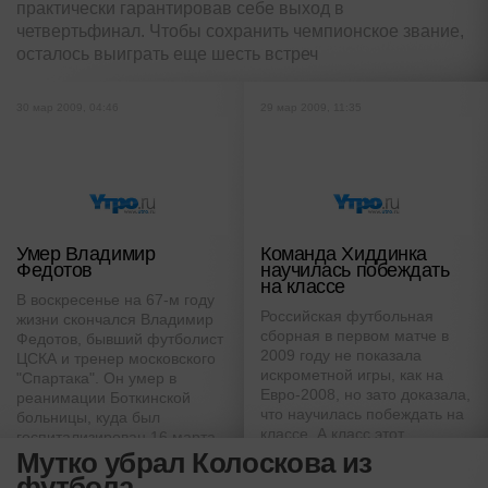
практически гарантировав себе выход в
четвертьфинал. Чтобы сохранить чемпионское звание,
осталось выиграть еще шесть встреч
30 мар 2009, 04:46
29 мар 2009, 11:35
Умер Владимир
Команда Хиддинка
Федотов
научилась побеждать
на классе
В воскресенье на 67-м году
Российская футбольная
жизни скончался Владимир
сборная в первом матче в
Федотов, бывший футболист
2009 году не показала
ЦСКА и тренер московского
искрометной игры, как на
"Спартака". Он умер в
Евро-2008, но зато доказала,
реанимации Боткинской
что научилась побеждать на
больницы, куда был
классе. А класс этот
госпитализирован 16 марта
довольно высок
Мутко убрал Колоскова из
футбола