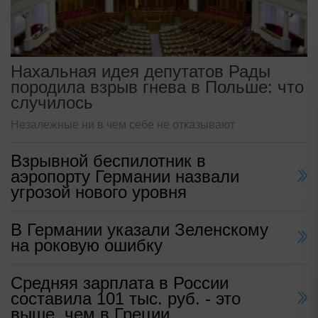
Нахальная идея депутатов Рады
породила взрыв гнева в Польше: что
случилось
Незалежные ни в чем себе не отказывают
Взрывной беспилотник в
аэропорту Германии назвали
угрозой нового уровня
В Германии указали Зеленскому
на роковую ошибку
Средняя зарплата в России
составила 101 тыс. руб. - это
выше, чем в Греции