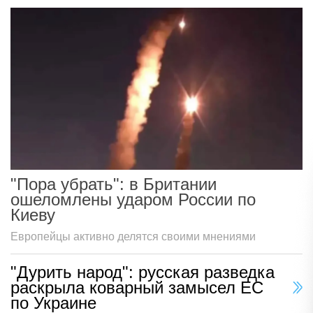
"Пора убрать": в Британии
ошеломлены ударом России по
Киеву
Европейцы активно делятся своими мнениями
"Дурить народ": русская разведка
раскрыла коварный замысел ЕС
по Украине