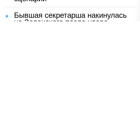
Бывшая секретарша накинулась
на Зеленского после удара
возмездия ВС РФ
В Москве назвали ключевой
фактор завершения СВО
Мерц жаждет войны с Россией:
раскрыто — зачем
Иран разгромил логово
американцев
НАВЕРХ
ПОЛНАЯ ВЕРСИЯ
Политика
Шоу-бизнес
Сад и огород
Экономика