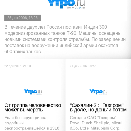
25 дек 2006, 18:26
В течение двух лет Россия поставит Индии 300
модернизированных танков Т-90. Машины оснащены
новыми системами контроля стрельбы. По завершении
поставок на вооружении индийской армии окажется
600 таких танков
22 дек 2006, 21:28
21 дек 2006, 20:56
От гриппа человечество
"Сахалин-2": "Газпром"
может вымереть
в доле, но деньги потом
Если бы вирус гриппа,
Сегодня ОАО "Газпром",
подобный
Royal Dutch Shell plc, Mitsui
распространившейся в 1918
&Co, Ltd и Mitsubishi Corp.