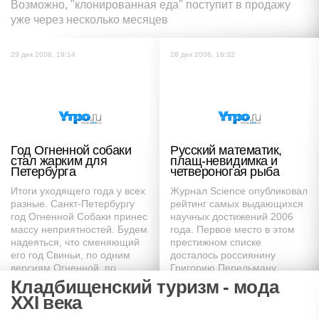
Возможно, "клонированная еда" поступит в продажу
уже через несколько месяцев
29 дек 2006, 19:14
28 дек 2006, 16:32
Год Огненной собаки
Русский математик,
стал жарким для
плащ-невидимка и
Петербурга
четвероногая рыба
Итоги уходящего года у всех
Журнал Science опубликовал
разные. Санкт-Петербургу
рейтинг самых выдающихся
год Огненной Собаки принес
научных достижений 2006
массу неприятностей. Будем
года. Первое место в этом
надеяться, что сменяющий
престижном списке
его год Свиньи, по одним
досталось россиянину
версиям Огненной, по
Григорию Перельману,
другим - Металлической,
доказавший гипотезу
Кладбищенский туризм - мода
окажется благосклоннее
французского математика
XXI века
Пуанкаре