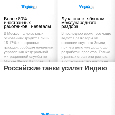
Более 80%
Луна станет яблоком
иностранных
международного
работников - нелегалы
раздора
В Москве на легальных
В последнее время все чаще
основаниях трудится лишь
ведутся разговоры об
15-17% иностранных
освоении спутника Земли,
граждан, сообщил начальник
причем дело уже дошло до
управления Федеральной
разработки проектов. Только
миграционной службы по
у разных стран они разные,
Москве Федор Карповец. В
а сотрудничество никого не
текущем году в Россию
привлекает
Российские танки усилят Индию
въехал еще миллион
нелегалов