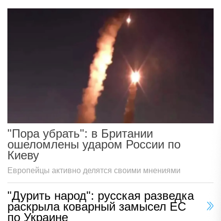
"Пора убрать": в Британии
ошеломлены ударом России по
Киеву
Европейцы активно делятся своими мнениями
"Дурить народ": русская разведка
раскрыла коварный замысел ЕС
по Украине