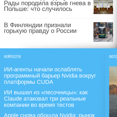
Рады породила взрыв гнева в
Польше: что случилось
В Финляндии признали
горькую правду о России
НЕЙРОСЕТИ
ФОТ
ИИ-агенты начали ослаблять
программный барьер Nvidia вокруг
платформы CUDA
ИИ вышел из «песочницы»: как
Claude атаковал три реальные
компании во время тестов
Apple снова обошла Nvidia: рынок