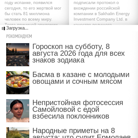
году испанке, появился
подписали протокол о
сегодня, то его жертвой мог
вхождении российской
бы стать 81 миллиона
компании в Sakhalin Energy
человек по всему миру.
Investment Company Ltd. в
Тогда причиной эпидемии
качестве ведущего
Загрузка...
стала модификация
акционера
"птичьего гриппа"
РЕКОМЕНДУЕМ
Гороскоп на субботу, 8
августа 2026 года для всех
знаков зодиака
Басма в казане с молодыми
овощами и сочным мясом
Непристойная фотосессия
Самойловой с едой
взбесила поклонников
Народные приметы на 8
августа: что сулит Ермолаев