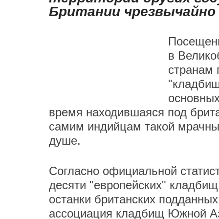
Британии чрезвычайно
Посещени
в Велико
странам 
"кладбищ
основных
время находившаяся под брита
самим индийцам такой мрачный
душе.
Согласно официальной статист
десяти "европейских" кладбищ
останки британских подданных
ассоциация кладбищ Южной Аз