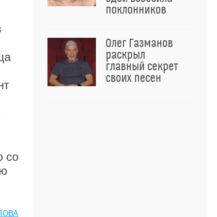
поклонников
в
,
Олег Газманов
раскрыл
ща
главный секрет
своих песен
нт
,
о со
ью
ЛОВА