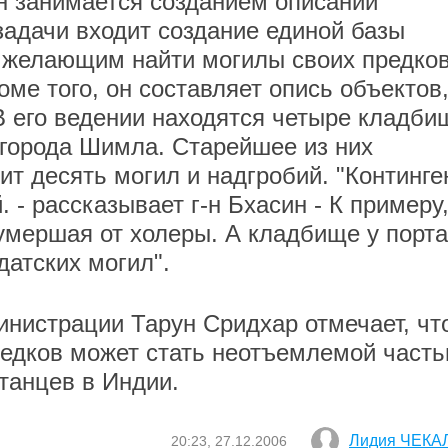
н занимается созданием описаний
задачи входит создание единой базы
ы желающим найти могилы своих предко
оме того, он составляет опись объектов
 его ведении находятся четыре кладби
 города Шимла. Старейшее из них
жит десять могил и надгробий. "Континге
 - рассказывает г-н Бхасин - К примеру
 умершая от холеры. А кладбище у порта
датских могил".
инистрации Тарун Сридхар отмечает, чт
едков может стать неотъемлемой част
танцев в Индии.
Лидия ЧЕКА
20:23, 27.12.2006