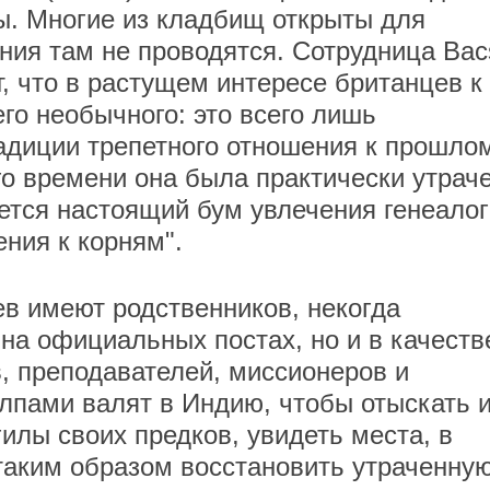
ы. Многие из кладбищ открыты для
ния там не проводятся. Сотрудница Bac
, что в растущем интересе британцев к
го необычного: это всего лишь
диции трепетного отношения к прошлом
го времени она была практически утраче
ется настоящий бум увлечения генеало
ния к корням".
в имеют родственников, некогда
 на официальных постах, но и в качеств
в, преподавателей, миссионеров и
лпами валят в Индию, чтобы отыскать 
илы своих предков, увидеть места, в
 таким образом восстановить утраченну