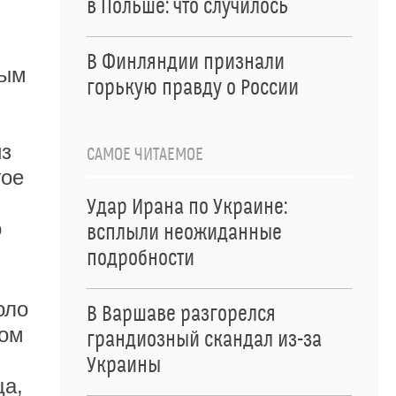
в Польше: что случилось
В Финляндии признали
ным
горькую правду о России
из
САМОЕ ЧИТАЕМОЕ
гое
Удар Ирана по Украине:
о
всплыли неожиданные
подробности
оло
В Варшаве разгорелся
зом
грандиозный скандал из-за
Украины
ща,