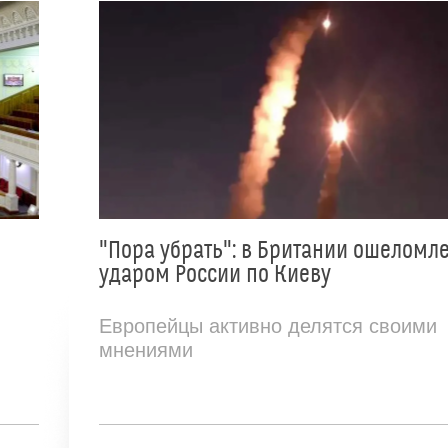
"Пора убрать": в Британии ошеломл
ударом России по Киеву
Европейцы активно делятся своими
мнениями