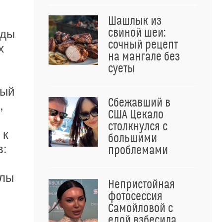
Шашлык из
свиной шеи:
иды
сочный рецепт
х
на мангале без
суеты
рый
Сбежавший в
,
США Цекало
столкнулся с
 к
большими
в:
проблемами
илы
Непристойная
фотосессия
Самойловой с
едой взбесила