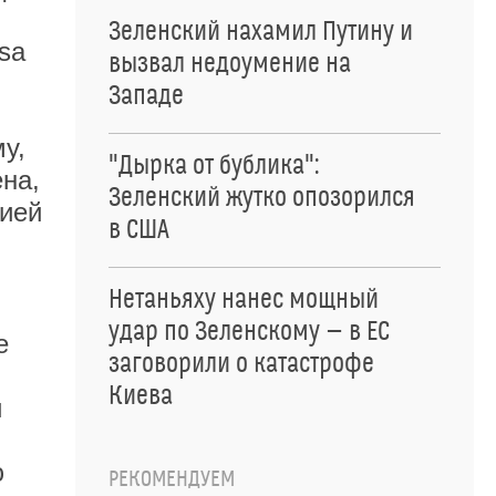
Зеленский нахамил Путину и
sa
вызвал недоумение на
Западе
у,
"Дырка от бублика":
на,
Зеленский жутко опозорился
гией
в США
Нетаньяху нанес мощный
удар по Зеленскому — в ЕС
е
заговорили о катастрофе
Киева
и
ю
РЕКОМЕНДУЕМ