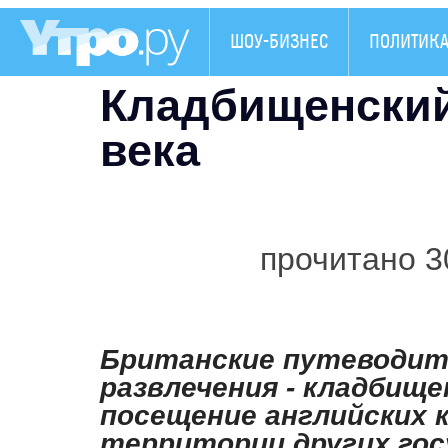
ШОУ-БИЗНЕС
ПОЛИТИК
Кладбищенский 
века
прочитано 3
Британские путеводит
развлечения - кладбище
посещение английских 
территории других госу