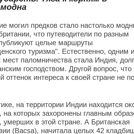
 модна
е могил предков стало настолько мод
британии, что путеводители по разным
публикуют целые маршруты
енского туризма". Естественно, одним 
 мест паломничества стала Индия, дол
нским господством. Другой вопрос, что
 оттенок интереса к своей стране не п
ике, на территории Индии находится ок
, на которых захоронены главным обра
, умерших в этой стране. А Британская
ии (Bacsa), начитала целых 42 кладби