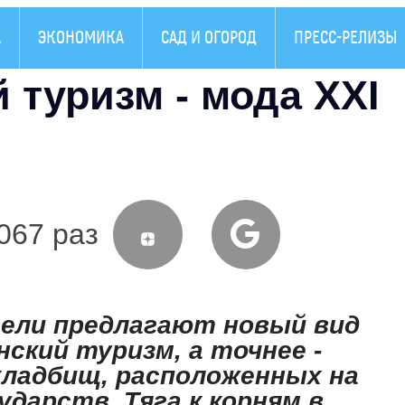
А
ЭКОНОМИКА
САД И ОГОРОД
ПРЕСС-РЕЛИЗЫ
туризм - мода XXI
067 раз
ели предлагают новый вид
нский туризм, а точнее -
кладбищ, расположенных на
дарств. Тяга к корням в