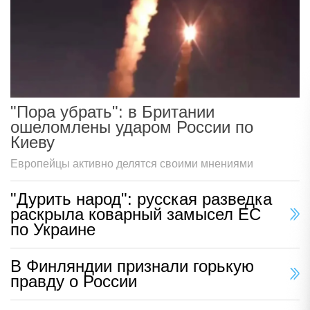
"Пора убрать": в Британии
ошеломлены ударом России по
Киеву
Европейцы активно делятся своими мнениями
"Дурить народ": русская разведка
раскрыла коварный замысел ЕС
по Украине
В Финляндии признали горькую
правду о России