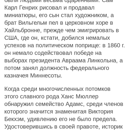
были людьми весьма одаренными. Сам
Карл Генрих рисовал и продавал
миниатюры, его сын стал художником, а
брат Вильгельм пел в церковном хоре в
Хайльбронне, прежде чем эмигрировать в
США, где он, кстати, добился немалых
успехов на политическом поприще: в 1860 г.
он немало содействовал победе на
выборах президента Авраама Линкольна, а
потом занял должность федерального
казначея Миннесоты.
Когда среди многочисленных потомков
этого славного рода Ханс Мюллер
обнаружил семейство Адамс, среди членов
которого значится знаменитая Виктория
Бекхэм, удивлению его не было предела.
Удостоверившись в своей правоте, историк