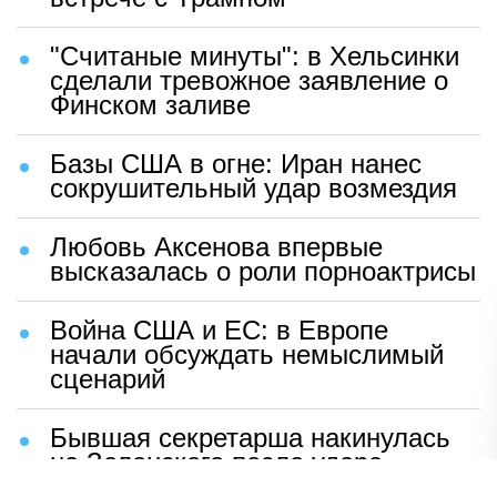
"Считаные минуты": в Хельсинки
сделали тревожное заявление о
Финском заливе
Базы США в огне: Иран нанес
сокрушительный удар возмездия
Любовь Аксенова впервые
высказалась о роли порноактрисы
Война США и ЕС: в Европе
начали обсуждать немыслимый
сценарий
Бывшая секретарша накинулась
на Зеленского после удара
возмездия ВС РФ