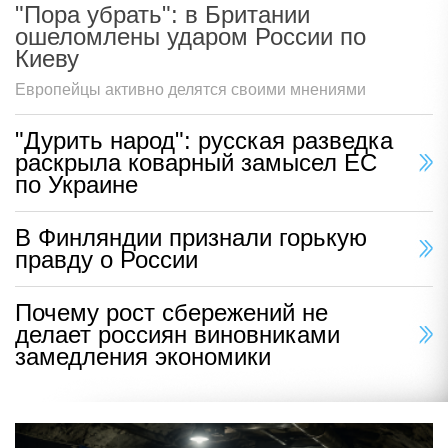
"Пора убрать": в Британии
ошеломлены ударом России по
Киеву
Европейцы активно делятся своими мнениями
"Дурить народ": русская разведка
раскрыла коварный замысел ЕС
по Украине
В Финляндии признали горькую
правду о России
Почему рост сбережений не
делает россиян виновниками
замедления экономики