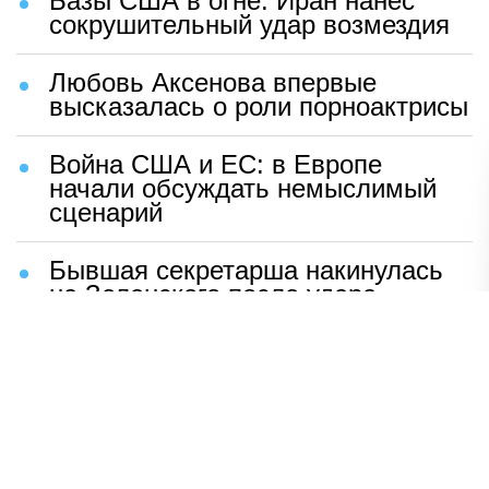
Базы США в огне: Иран нанес
сокрушительный удар возмездия
Любовь Аксенова впервые
высказалась о роли порноактрисы
Война США и ЕС: в Европе
начали обсуждать немыслимый
сценарий
Бывшая секретарша накинулась
на Зеленского после удара
возмездия ВС РФ
В Москве назвали ключевой
фактор завершения СВО
Мерц жаждет войны с Россией:
раскрыто — зачем