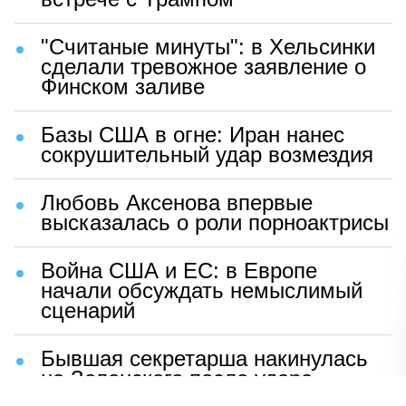
"Считаные минуты": в Хельсинки
сделали тревожное заявление о
Финском заливе
Базы США в огне: Иран нанес
сокрушительный удар возмездия
Любовь Аксенова впервые
высказалась о роли порноактрисы
Война США и ЕС: в Европе
начали обсуждать немыслимый
сценарий
Бывшая секретарша накинулась
на Зеленского после удара
возмездия ВС РФ