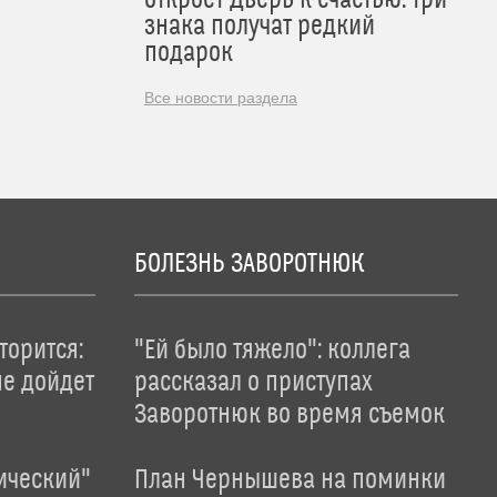
откроет Дверь к счастью: три
знака получат редкий
подарок
Все новости раздела
БОЛЕЗНЬ ЗАВОРОТНЮК
торится:
"Ей было тяжело": коллега
не дойдет
рассказал о приступах
Заворотнюк во время съемок
ический"
План Чернышева на поминки