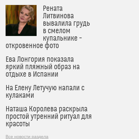
Рената
Литвинова
вывалила грудь
в смелом
купальнике –
откровенное фото
Ева Лонгория показала
яркий пляжный образ на
отдыхе в Испании
На Елену Летучую напали с
кулаками
Наташа Королева раскрыла
простой утренний ритуал для
красоты
Все новости раздела