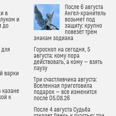
После 6 августа
и в
Ангел-хранитель
 луком и
возьмет под
и до
защиту: крупно
и
повезет трем
знакам зодиака
 для
Гороскоп на сегодня, 5
августа: кому пора
действовать, а кому — взять
паузу
й варки
Три счастливчика августа:
Вселенная приготовила
в казане
подарок — все изменится
кой к
после 05.08.26
После 4 августа Судьба