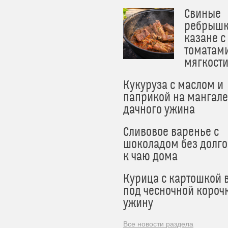
Свиные
ребрышк
казане с
томатам
мягкост
Кукуруза с маслом и
паприкой на мангале
дачного ужина
Сливовое варенье с
шоколадом без долго
к чаю дома
Курица с картошкой 
под чесночной короч
ужину
Все новости раздела