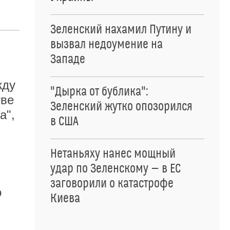
Зеленский нахамил Путину и
вызвал недоумение на
Западе
жду
"Дырка от бублика":
тве
Зеленский жутко опозорился
а",
в США
Нетаньяху нанес мощный
удар по Зеленскому — в ЕС
заговорили о катастрофе
о
Киева