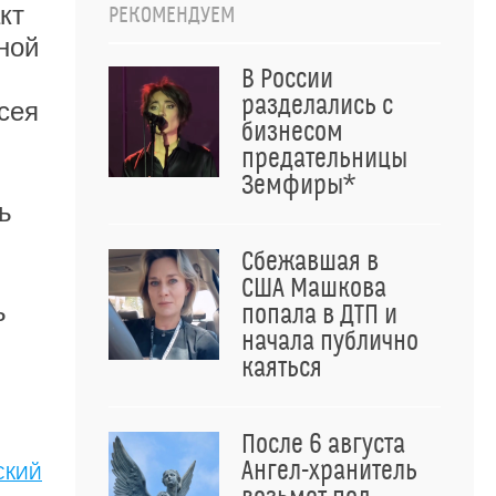
кт
РЕКОМЕНДУЕМ
ной
В России
разделались с
сея
бизнесом
предательницы
Земфиры*
ь
Сбежавшая в
США Машкова
ь
попала в ДТП и
начала публично
каяться
После 6 августа
Ангел-хранитель
СКИЙ