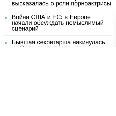
высказалась о роли порноактрисы
Война США и ЕС: в Европе
начали обсуждать немыслимый
сценарий
Бывшая секретарша накинулась
на Зеленского после удара
возмездия ВС РФ
В Москве назвали ключевой
фактор завершения СВО
Мерц жаждет войны с Россией:
раскрыто — зачем
Иран разгромил логово
американцев