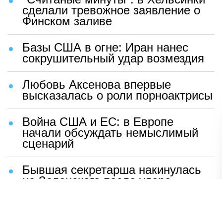
сделали тревожное заявление о
Финском заливе
Базы США в огне: Иран нанес
сокрушительный удар возмездия
Любовь Аксенова впервые
высказалась о роли порноактрисы
Война США и ЕС: в Европе
начали обсуждать немыслимый
сценарий
Бывшая секретарша накинулась
на Зеленского после удара
возмездия ВС РФ
В Москве назвали ключевой