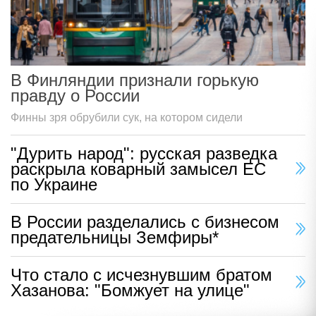
В Финляндии признали горькую
правду о России
Финны зря обрубили сук, на котором сидели
"Дурить народ": русская разведка
раскрыла коварный замысел ЕС
по Украине
В России разделались с бизнесом
предательницы Земфиры*
Что стало с исчезнувшим братом
Хазанова: "Бомжует на улице"