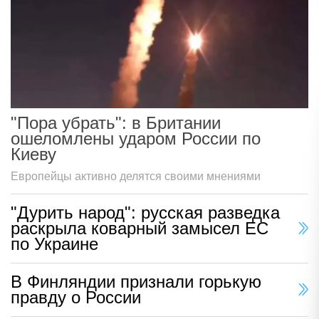
"Пора убрать": в Британии
ошеломлены ударом России по
Киеву
Европейцы активно делятся своими мнениями
"Дурить народ": русская разведка
раскрыла коварный замысел ЕС
по Украине
В Финляндии признали горькую
правду о России