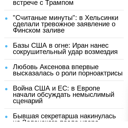
встрече с Трампом
"Считаные минуты": в Хельсинки
сделали тревожное заявление о
Финском заливе
Базы США в огне: Иран нанес
сокрушительный удар возмездия
Любовь Аксенова впервые
высказалась о роли порноактрисы
Война США и ЕС: в Европе
начали обсуждать немыслимый
сценарий
Бывшая секретарша накинулась
на Зеленского после удара