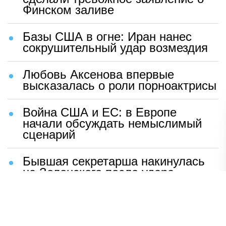
Финском заливе
Базы США в огне: Иран нанес
сокрушительный удар возмездия
Любовь Аксенова впервые
высказалась о роли порноактрисы
Война США и ЕС: в Европе
начали обсуждать немыслимый
сценарий
Бывшая секретарша накинулась
на Зеленского после удара
возмездия ВС РФ
В Москве назвали ключевой
фактор завершения СВО