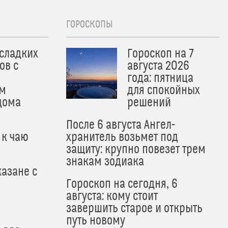
ГОРОСКОПЫ
 сладких
Гороскоп на 7
ов с
августа 2026
года: пятница
м
для спокойных
дома
решений
После 6 августа Ангел-
 к чаю
хранитель возьмет под
защиту: крупно повезет трем
знакам зодиака
азане с
Гороскоп на сегодня, 6
августа: кому стоит
завершить старое и открыть
путь новому