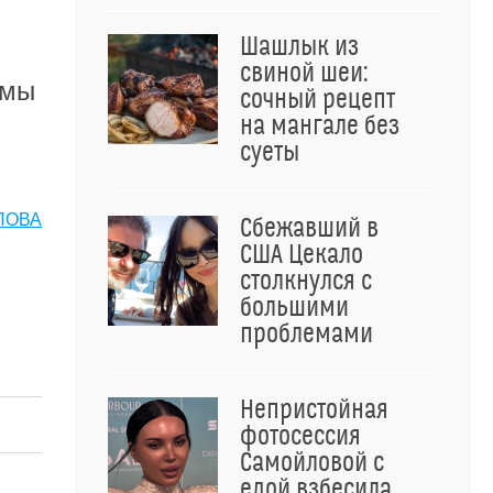
Шашлык из
свиной шеи:
емы
сочный рецепт
на мангале без
суеты
ЛОВА
Сбежавший в
США Цекало
столкнулся с
большими
проблемами
Непристойная
фотосессия
Самойловой с
едой взбесила