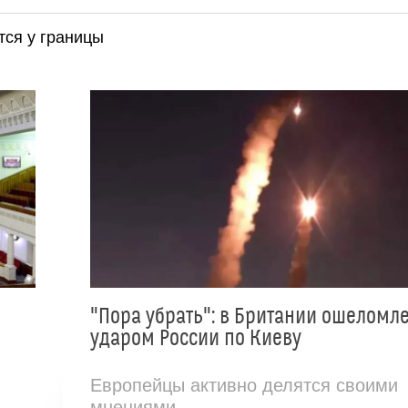
тся у границы
"Пора убрать": в Британии ошеломл
ударом России по Киеву
Европейцы активно делятся своими
мнениями