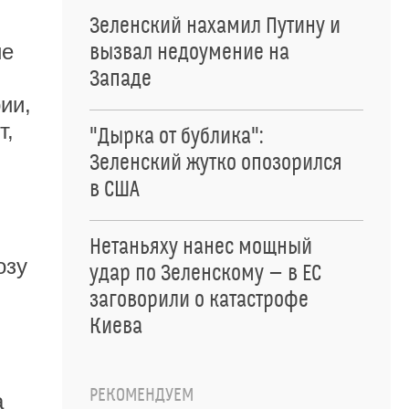
Зеленский нахамил Путину и
ие
вызвал недоумение на
Западе
ии,
т,
"Дырка от бублика":
Зеленский жутко опозорился
в США
Нетаньяху нанес мощный
озу
удар по Зеленскому — в ЕС
заговорили о катастрофе
Киева
РЕКОМЕНДУЕМ
а