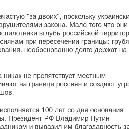
частую "за двоих", поскольку украинск
арушителями закона. Мало того что они
спилотники вглубь российской территор
сиянам при пересечении границы: грубя
вания, необоснованно долго держат на
а никак не препятствует местным
вают на границе россиян и создают угр
ишов.
 исполняется 100 лет со дня основания
бы. Президент РФ Владимир Путин
аздником и выразил им благодарность з