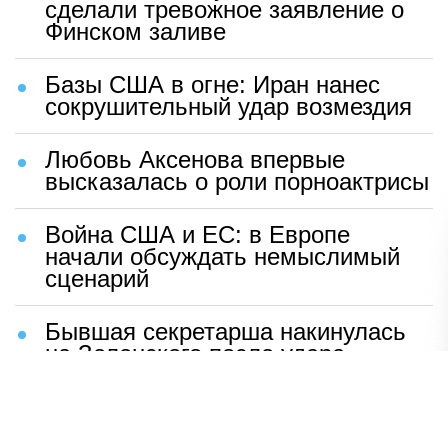
сделали тревожное заявление о
Финском заливе
Базы США в огне: Иран нанес
сокрушительный удар возмездия
Любовь Аксенова впервые
высказалась о роли порноактрисы
Война США и ЕС: в Европе
начали обсуждать немыслимый
сценарий
Бывшая секретарша накинулась
на Зеленского после удара
возмездия ВС РФ
В Москве назвали ключевой