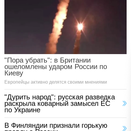
"Пора убрать": в Британии
ошеломлены ударом России по
Киеву
Европейцы активно делятся своими мнениями
"Дурить народ": русская разведка
раскрыла коварный замысел ЕС
по Украине
В Финляндии признали горькую