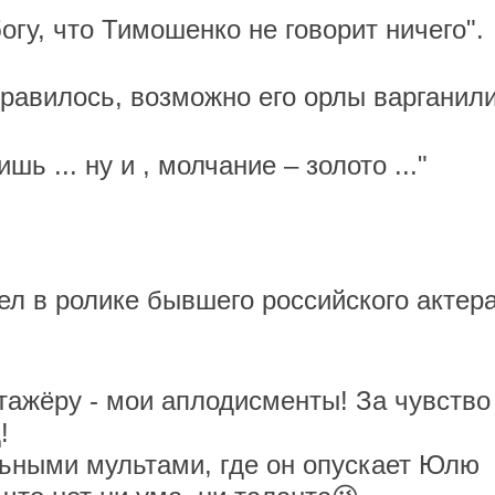
огу, что Тимошенко не говорит ничего".
авилось, возможно его орлы варганили
ь ... ну и , молчание – золото ..."
ел в ролике бывшего российского актер
тажёру - мои аплодисменты! За чувство
!
льными мультами, где он опускает Юлю