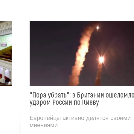
"Пора убрать": в Британии ошеломл
ударом России по Киеву
Европейцы активно делятся своими
мнениями