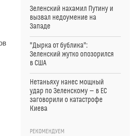
Зеленский нахамил Путину и
вызвал недоумение на
Западе
ов
"Дырка от бублика":
Зеленский жутко опозорился
в США
Нетаньяху нанес мощный
удар по Зеленскому — в ЕС
заговорили о катастрофе
Киева
РЕКОМЕНДУЕМ