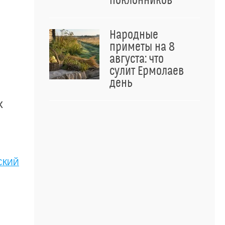
поклонников
Народные
приметы на 8
августа: что
сулит Ермолаев
день
х
СКИЙ