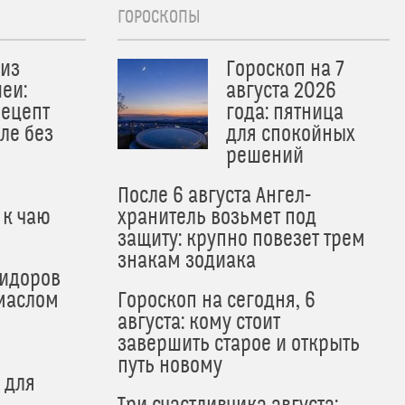
ГОРОСКОПЫ
из
Гороскоп на 7
еи:
августа 2026
рецепт
года: пятница
ле без
для спокойных
решений
После 6 августа Ангел-
 к чаю
хранитель возьмет под
защиту: крупно повезет трем
знакам зодиака
мидоров
маслом
Гороскоп на сегодня, 6
августа: кому стоит
завершить старое и открыть
путь новому
 для