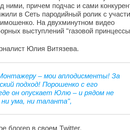
д ними, причем подчас и сами конкурен
жили в Сеть пародийный ролик с участ
имошенко. На двухминутном видео
орных выступлений "газовой принцессы
рналист Юлия Витязева.
 Монтажеру – мои аплодисменты! За
ский подход! Порошенко с его
де он опускает Юлю – и рядом не
ни ума, ни таланта",
 блогер в своем Twitter.