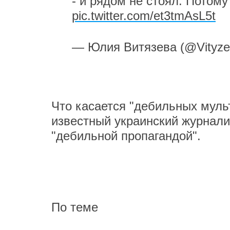
- и рядом не стоял. Потому
pic.twitter.com/et3tmAsL5t
— Юлия Витязева (@Vityz
Что касается "дебильных мульт
известный украинский журнал
"дебильной пропагандой".
По теме