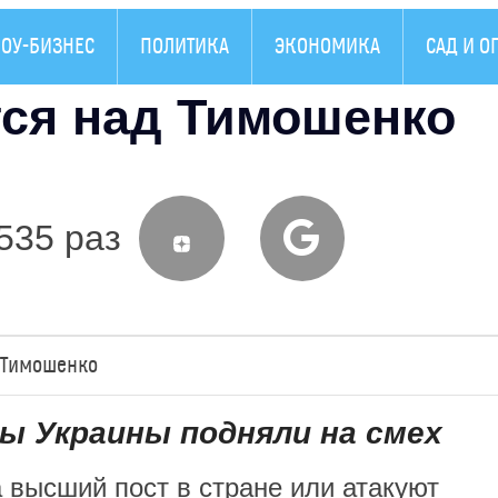
ОУ-БИЗНЕС
ПОЛИТИКА
ЭКОНОМИКА
САД И О
тся над Тимошенко
535 раз
у Тимошенко
ы Украины подняли на смех
 высший пост в стране или атакуют