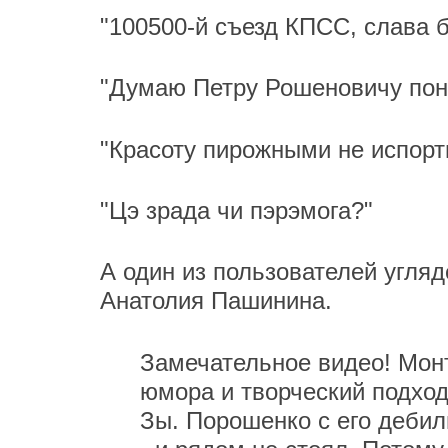
"100500-й съезд КПСС, слава б
"Думаю Петру Рошеновичу понр
"Красоту пирожными не испортиш
"Цэ зрада чи пэрэмога?"
А один из пользователей угляд
Анатолия Пашинина.
Замечательное видео! Мон
юмора и творческий подход
Зы. Порошенко с его деби