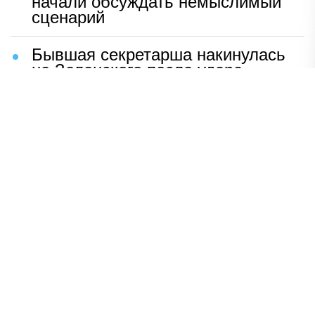
начали обсуждать немыслимый
сценарий
Бывшая секретарша накинулась
на Зеленского после удара
возмездия ВС РФ
В Москве назвали ключевой
фактор завершения СВО
Мерц жаждет войны с Россией:
раскрыто — зачем
Иран разгромил логово
американцев
НАВЕРХ
ПОЛНАЯ ВЕРСИЯ
Политика
Шоу-бизнес