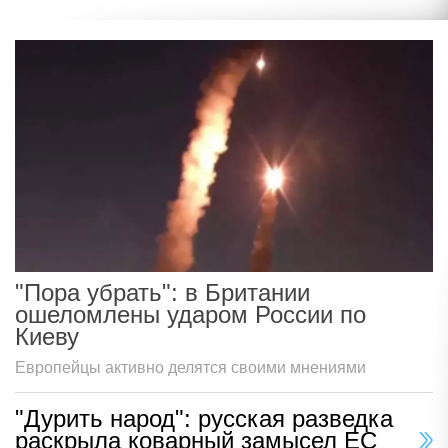
"Пора убрать": в Британии
ошеломлены ударом России по
Киеву
Европейцы активно делятся своими мнениями
"Дурить народ": русская разведка
раскрыла коварный замысел ЕС