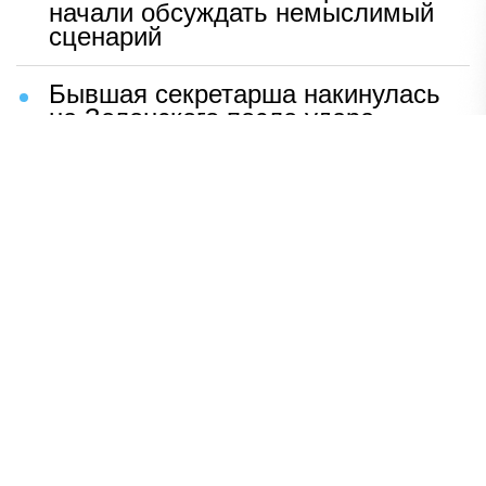
начали обсуждать немыслимый
сценарий
Бывшая секретарша накинулась
на Зеленского после удара
возмездия ВС РФ
В Москве назвали ключевой
фактор завершения СВО
Мерц жаждет войны с Россией:
раскрыто — зачем
Иран разгромил логово
американцев
НАВЕРХ
ПОЛНАЯ ВЕРСИЯ