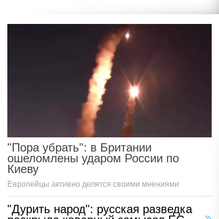
"Пора убрать": в Британии
ошеломлены ударом России по
Киеву
Европейцы активно делятся своими мнениями
"Дурить народ": русская разведка