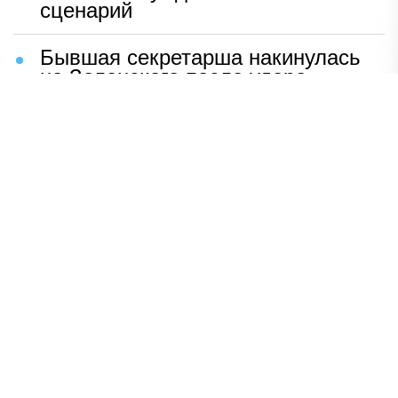
сценарий
Бывшая секретарша накинулась
на Зеленского после удара
возмездия ВС РФ
В Москве назвали ключевой
фактор завершения СВО
Мерц жаждет войны с Россией:
раскрыто — зачем
Иран разгромил логово
американцев
НАВЕРХ
ПОЛНАЯ ВЕРСИЯ
Политика
Шоу-бизнес