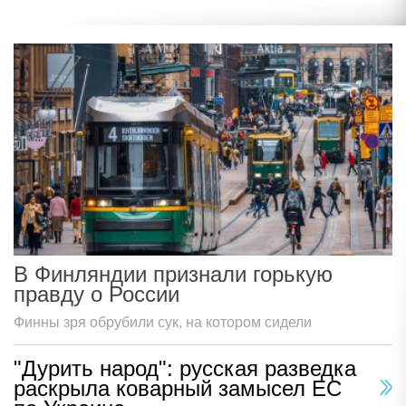
В Финляндии признали горькую
правду о России
Финны зря обрубили сук, на котором сидели
"Дурить народ": русская разведка
раскрыла коварный замысел ЕС