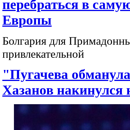
перебраться в саму
Европы
Болгария для Примадонны 
привлекательной
"Пугачева обманула
Хазанов накинулся 