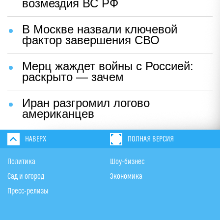
возмездия ВС РФ
В Москве назвали ключевой
фактор завершения СВО
Мерц жаждет войны с Россией:
раскрыто — зачем
Иран разгромил логово
американцев
НАВЕРХ
ПОЛНАЯ ВЕРСИЯ
Политика
Шоу-бизнес
Сад и огород
Экономика
Пресс-релизы