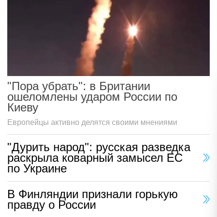
"Пора убрать": в Британии
ошеломлены ударом России по
Киеву
Европейцы активно делятся своими мнениями
"Дурить народ": русская разведка
раскрыла коварный замысел ЕС
по Украине
В Финляндии признали горькую
правду о России