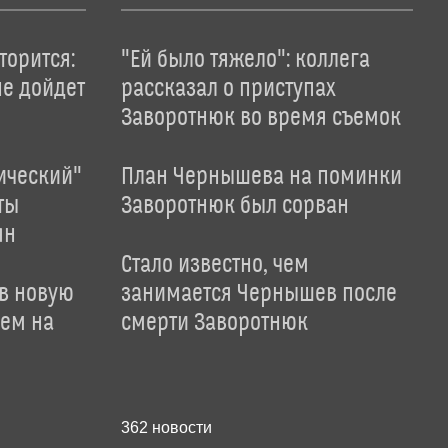
торится:
"Ей было тяжело": коллега
не дойдет
рассказал о приступах
Заворотнюк во время съемок
ический"
План Чернышева на поминки
ты
Заворотнюк был сорван
ян
Стало известно, чем
 в новую
занимается Чернышев после
лем на
смерти Заворотнюк
362
новости