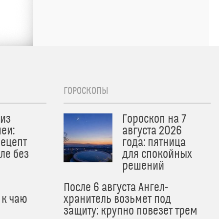
ГОРОСКОПЫ
из
Гороскоп на 7
еи:
августа 2026
рецепт
года: пятница
ле без
для спокойных
решений
После 6 августа Ангел-
 к чаю
хранитель возьмет под
защиту: крупно повезет трем