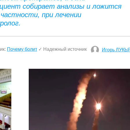
ациент собирает анализы и ложится
 частности, при лечении
уролог.
ик:
Почему болит
✓ Надежный источник
Игорь ЛУКЬ