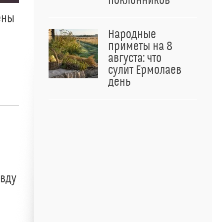
поклонников
ены
Народные
приметы на 8
августа: что
сулит Ермолаев
день
авду