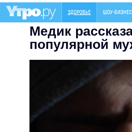
ЗДОРОВЬЕ
ШОУ-БИЗНЕС
Медик рассказ
популярной му