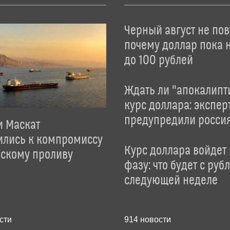
Черный август не пов
почему доллар пока 
до 100 рублей
Ждать ли "апокалипт
курс доллара: экспер
предупредили росси
и Маскат
ились к компромиссу
Курс доллара войдет
зскому проливу
фазу: что будет с руб
следующей неделе
сти
914
новости