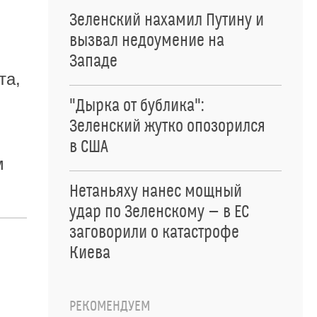
Зеленский нахамил Путину и
вызвал недоумение на
Западе
та,
"Дырка от бублика":
Зеленский жутко опозорился
в США
м
Нетаньяху нанес мощный
удар по Зеленскому — в ЕС
заговорили о катастрофе
Киева
РЕКОМЕНДУЕМ