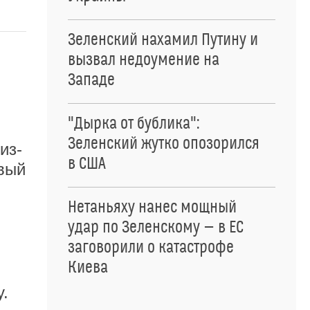
Зеленский нахамил Путину и
вызвал недоумение на
Западе
"Дырка от бублика":
Зеленский жутко опозорился
из-
в США
рвый
Нетаньяху нанес мощный
удар по Зеленскому — в ЕС
заговорили о катастрофе
Киева
у.