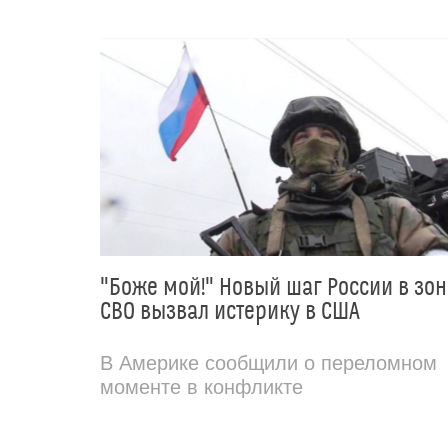
"Боже мой!" Новый шаг России в зон
СВО вызвал истерику в США
В Америке сообщили о переломном
моменте в конфликте