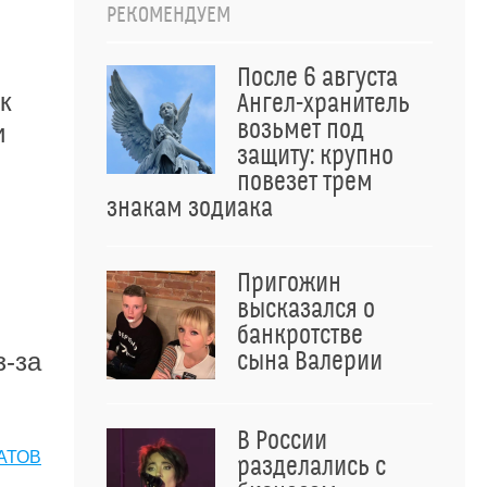
РЕКОМЕНДУЕМ
После 6 августа
к
Ангел-хранитель
возьмет под
и
защиту: крупно
повезет трем
знакам зодиака
Пригожин
высказался о
банкротстве
з-за
сына Валерии
В России
АТОВ
разделались с