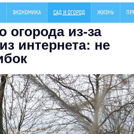
А
ЭКОНОМИКА
САД И ОГОРОД
ЖИЗНЬ
ПР
 огорода из-за
из интернета: не
ибок