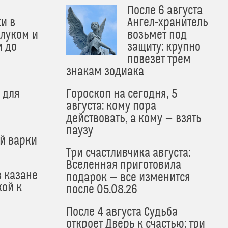
После 6 августа
и в
Ангел-хранитель
 луком и
возьмет под
и до
защиту: крупно
и
повезет трем
знакам зодиака
 для
Гороскоп на сегодня, 5
августа: кому пора
действовать, а кому — взять
паузу
й варки
Три счастливчика августа:
Вселенная приготовила
в казане
подарок — все изменится
кой к
после 05.08.26
После 4 августа Судьба
откроет Дверь к счастью: три