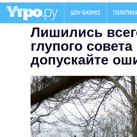
ШОУ-БИЗНЕС
ПОЛИТИК
Лишились всего
глупого совета 
допускайте ош