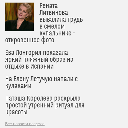
Рената
Литвинова
вывалила грудь
в смелом
купальнике –
откровенное фото
Ева Лонгория показала
яркий пляжный образ на
отдыхе в Испании
На Елену Летучую напали с
кулаками
Наташа Королева раскрыла
простой утренний ритуал для
красоты
Все новости раздела