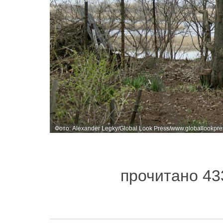
Фото: Alexander Legky/Global Look Press/www.globallookpr
прочитано 43