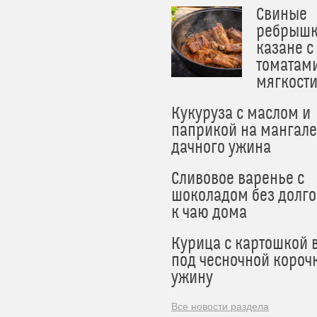
Свиные
ребрышк
казане с
томатам
мягкост
Кукуруза с маслом и
паприкой на мангале
дачного ужина
Сливовое варенье с
шоколадом без долго
к чаю дома
Курица с картошкой 
под чесночной короч
ужину
Все новости раздела