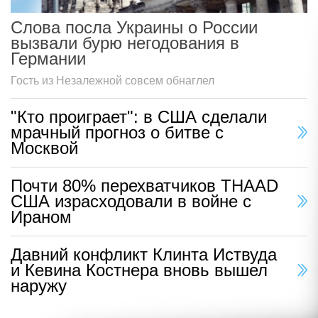
Слова посла Украины о России
вызвали бурю негодования в
Германии
Гость из Незалежной совсем обнаглел
"Кто проиграет": в США сделали
мрачный прогноз о битве с
Москвой
Почти 80% перехватчиков THAAD
США израсходовали в войне с
Ираном
Давний конфликт Клинта Иствуда
и Кевина Костнера вновь вышел
наружу