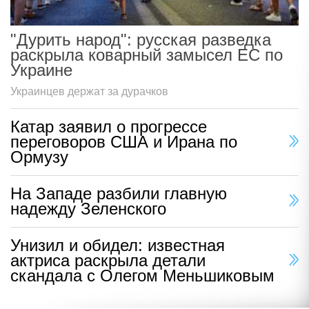
"Дурить народ": русская разведка
раскрыла коварный замысел ЕС по
Украине
Украинцев держат за дурачков
Катар заявил о прогрессе
переговоров США и Ирана по
Ормузу
На Западе разбили главную
надежду Зеленского
Унизил и обидел: известная
актриса раскрыла детали
скандала с Олегом Меньшиковым