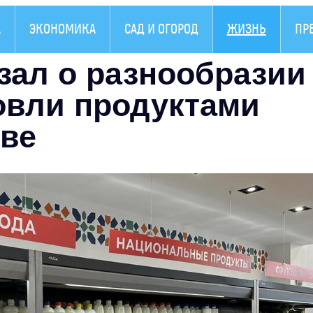
А
ЭКОНОМИКА
САД И ОГОРОД
ЖИЗНЬ
ПР
зал о разнообразии
овли продуктами
кве