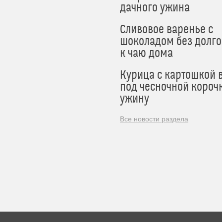
дачного ужина
Сливовое варенье с
шоколадом без долго
к чаю дома
Курица с картошкой 
под чесночной короч
ужину
Все новости раздела