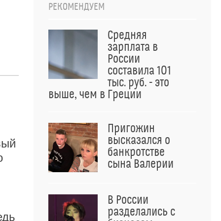
РЕКОМЕНДУЕМ
Средняя
зарплата в
России
составила 101
тыс. руб. - это
выше, чем в Греции
Пригожин
высказался о
вый
банкротстве
о
сына Валерии
В России
разделались с
едь