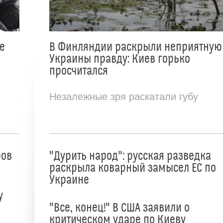
е
В Финляндии раскрыли неприятную
Украины правду: Киев горько
просчитался
Незалежные зря раскатали губу
ров
"Дурить народ": русская разведка
раскрыла коварный замысел ЕС по
Украине
у
"Все, конец!" В США заявили о
критическом ударе по Киеву