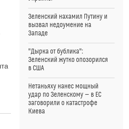
Зеленский нахамил Путину и
вызвал недоумение на
Западе
"Дырка от бублика":
Зеленский жутко опозорился
ыта
в США
Нетаньяху нанес мощный
удар по Зеленскому — в ЕС
заговорили о катастрофе
Киева