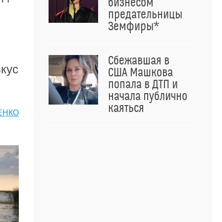
бизнесом
предательницы
Земфиры*
Сбежавшая в
вкус
США Машкова
попала в ДТП и
начала публично
каяться
ЕНКО